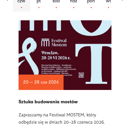
czw
pt
sob
ndz
pon
wt
Lista
artykułów
20 — 28 cze 2026
Sztuka budowania mostów
Zapraszamy na Festiwal MOSTEM, który
odbędzie się w dniach 20–28 czerwca 2026.