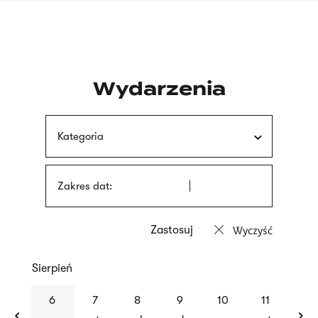
Przejdź
języka
do
migowego
treści
Wydarzenia
Kategoria
Zakres dat:
Wyczyść
Sierpień
previous
nex
6
7
8
9
10
11