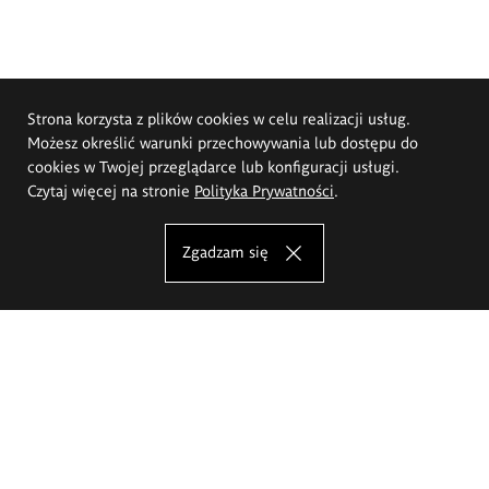
Strona korzysta z plików cookies w celu realizacji usług.
Możesz określić warunki przechowywania lub dostępu do
cookies w Twojej przeglądarce lub konfiguracji usługi.
Czytaj więcej na stronie
Polityka Prywatności
.
Zgadzam się
Akademia Sztuk Pięknych im.
Eugeniusza Gepperta we Wrocławiu
Oferta studiów