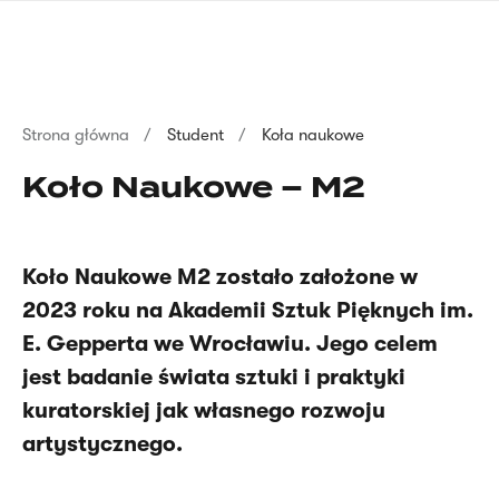
Przejdź
języka
do
migowego
treści
Ścieżka
Strona główna
Student
Koła naukowe
nawigacyjna
Koło Naukowe – M2
Koło Naukowe M2 zostało założone w
2023 roku na Akademii Sztuk Pięknych im.
E. Gepperta we Wrocławiu. Jego celem
jest badanie świata sztuki i praktyki
kuratorskiej jak własnego rozwoju
artystycznego.