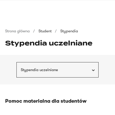
Przejdź
języka
do
migowego
treści
Ścieżka
Strona główna
Student
Stypendia
nawigacyjna
Stypendia uczelniane
Stypendia uczelniane
Pomoc materialna dla studentów