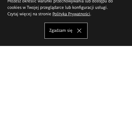
Możesz określić warunki przechowywania lub dostępu do
cookies w Twojej przeglądarce lub konfiguracji usługi.
Czytaj więcej na stronie
Polityka Prywatności
.
Zgadzam się
Akademia Sztuk Pięknych im.
Eugeniusza Gepperta we Wrocławiu
Oferta studiów
Wydział Architektury Wnętrz, Wzornictwa i Scenografii
Wydział Ceramiki i Szkła
Wydział Grafiki i Sztuki Mediów
Wydział Malarstwa i Rysunku