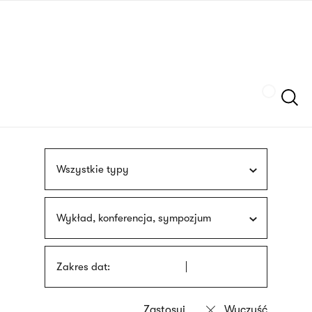
Przejdź
języka
do
migowego
treści
Szukaj
Wszystkie typy
Wykład, konferencja, sympozjum
Zakres dat: