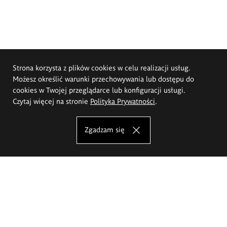
Strona korzysta z plików cookies w celu realizacji usług.
Możesz określić warunki przechowywania lub dostępu do
cookies w Twojej przeglądarce lub konfiguracji usługi.
Czytaj więcej na stronie
Polityka Prywatności
.
Zgadzam się
Akademia Sztuk Pięknych im.
Eugeniusza Gepperta we Wrocławiu