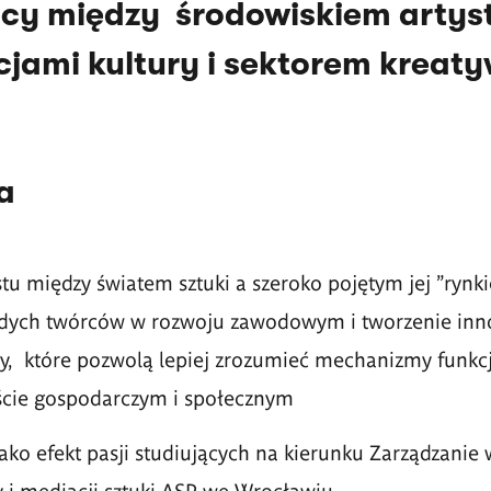
cy między środowiskiem arty
ucjami kultury i sektorem kreat
a
u między światem sztuki a szeroko pojętym jej "rynk
dych twórców w rozwoju zawodowym i tworzenie inn
y, które pozwolą lepiej zrozumieć mechanizmy funk
kście gospodarczym i społecznym
ako efekt pasji studiujących na kierunku Zarządzanie 
 i mediacji sztuki ASP we Wrocławiu.