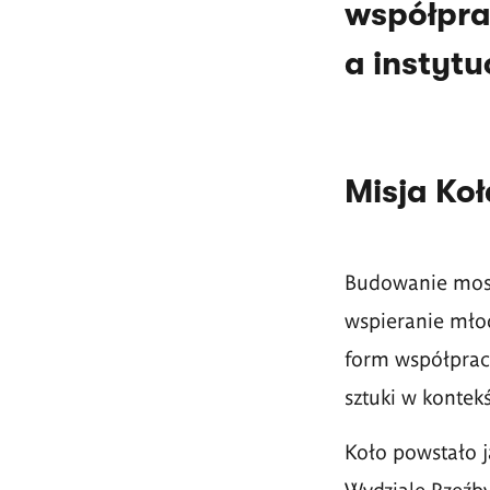
współpra
a instyt
Misja Koł
Budowanie most
wspieranie mło
form współprac
sztuki w konte
Koło powstało j
Wydziale Rzeźby