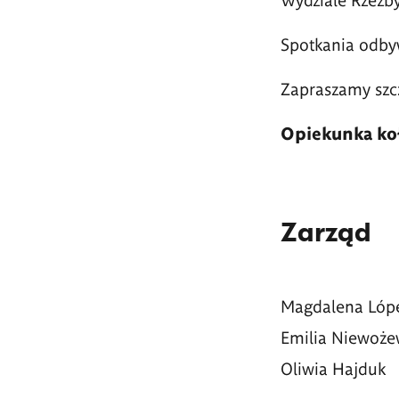
Spotkania odbyw
Zapraszamy szcz
Opiekunka koł
Zarząd
Magdalena Lóp
Emilia Niewoże
Oliwia Hajduk