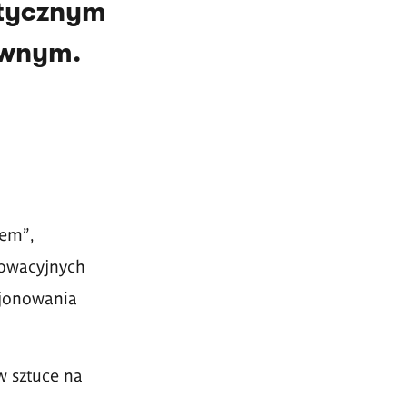
stycznym
ywnym.
iem",
owacyjnych
cjonowania
w sztuce na