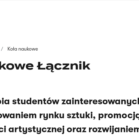
nagłówku
wersja
polska
Koła naukowe
kowe Łącznik
pia studentów zainteresowanyc
owaniem rynku sztuki, promocj
i artystycznej oraz rozwijanie