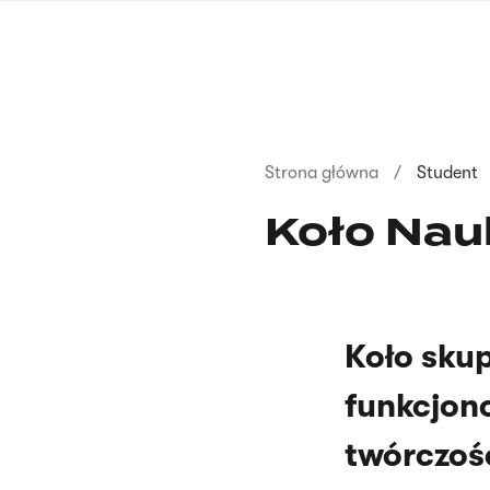
Przejdź
do
treści
Ścieżka
Strona główna
Student
nawigacyjna
Koło Nau
Koło sku
funkcjon
twórczośc