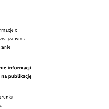
ormacje o
związanym z
łanie
nie informacji
 na publikację
ierunku,
go