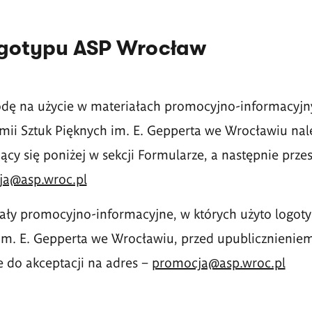
ogotypu ASP Wrocław
odę na użycie w materiałach promocyjno-informacyjn
ii Sztuk Pięknych im. E. Gepperta we Wrocławiu nal
ący się poniżej w sekcji Formularze, a następnie prze
a@asp.wroc.pl
iały promocyjno-informacyjne, w których użyto logot
 im. E. Gepperta we Wrocławiu, przed upublicznienie
e do akceptacji na adres
–
promocja@asp.wroc.pl