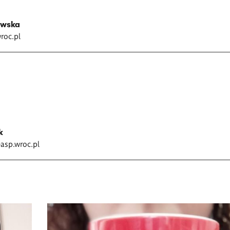
owska
oc.pl
k
asp.wroc.pl