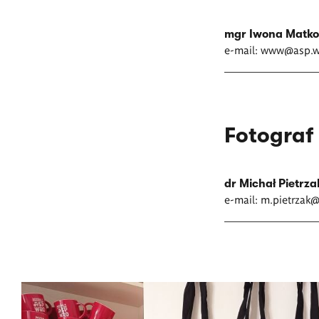
mgr Iwona Matk
e-mail:
w
ww@asp.wr
Fotograf
dr Michał Pietrza
e-mail:
m.pietrzak@