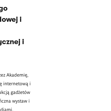
go
owej i
cznej i
zez Akademię,
 internetową i
ukcją gadżetów
iczna wystaw i
diami.