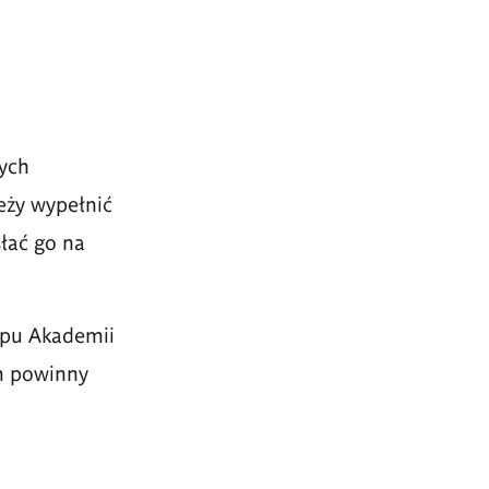
ych
eży wypełnić
słać go na
ypu Akademii
m powinny