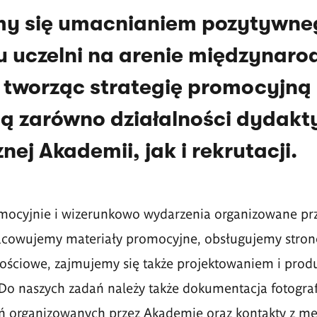
y się umacnianiem pozytywne
u uczelni na arenie międzynarod
, tworząc strategię promocyjną
ą zarówno działalności dydakty
nej Akademii, jak i rekrutacji.
ocyjnie i wizerunkowo wydarzenia organizowane pr
acowujemy materiały promocyjne, obsługujemy stronę
ościowe, zajmujemy się także projektowaniem i prod
o naszych zadań należy także dokumentacja fotograf
ń organizowanych przez Akademię oraz kontakty z me