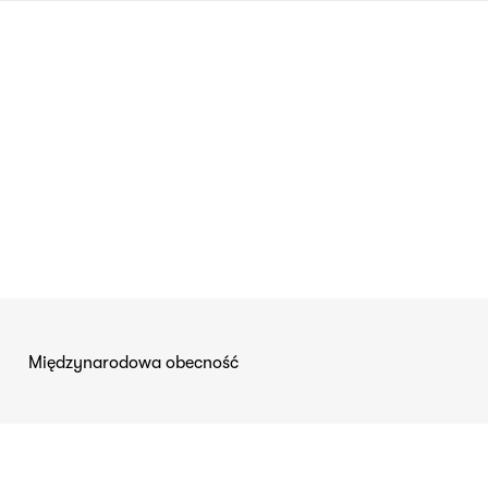
języka
migowego
Międzynarodowa obecność