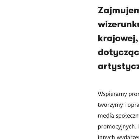
Zajmujem
wizerunk
krajowej
dotycząc
artystycz
Wspieramy prom
tworzymy i opr
media społeczn
promocyjnych. D
innych wydarze