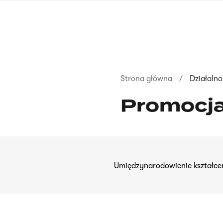
Przejdź
do
treści
Ścieżka
Strona główna
Działalno
nawigacyjna
Promocj
Umiędzynarodowienie kształce