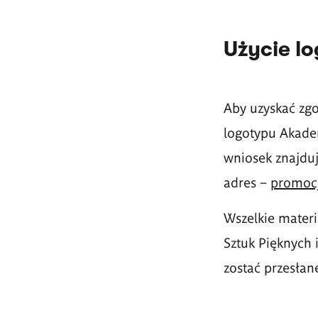
Użycie l
Aby uzyskać zg
logotypu Akadem
wniosek znajduj
adres
–
promocj
Wszelkie mater
Sztuk Pięknych
zostać przesłan