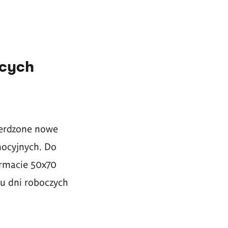
ących
ierdzone nowe
mocyjnych. Do
rmacie 50x70
iu dni roboczych