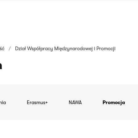
nagłówku
wersja
polska
ść
Dział Współpracy Międzynarodowej i Promocji
a
nia
Erasmus+
NAWA
Promocja