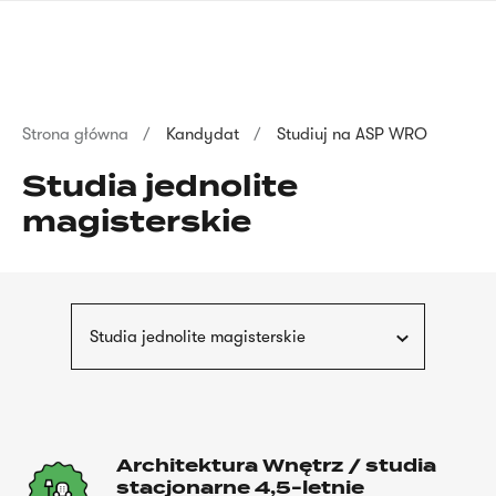
Przejdź
języka
do
migowego
treści
Ścieżka
Strona główna
Kandydat
Studiuj na ASP WRO
nawigacyjna
Studia jednolite
magisterskie
Studia jednolite magisterskie
Architektura Wnętrz / studia
stacjonarne 4,5-letnie