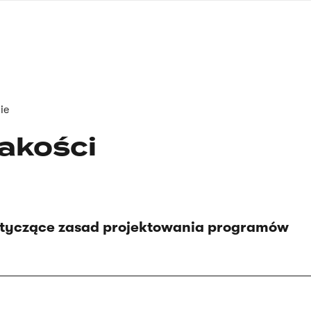
nagłówku
wersja
polska
ie
jakości
tyczące zasad projektowania programów