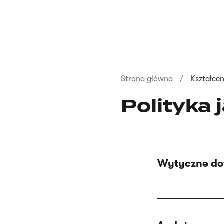
Przejdź
do
treści
Ścieżka
Strona główna
Kształcen
nawigacyjna
Polityka 
Wytyczne do