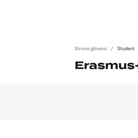
Przejdź
do
treści
Ścieżka
Strona główna
Student
nawigacyjna
Erasmus+