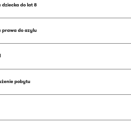
dziecka do lat 8
u prawa do azylu
d
użenie pobytu