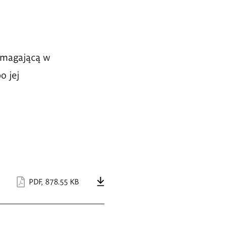
magającą w
o jej
PDF
,
878.55 KB