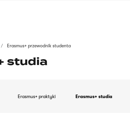
nagłówku
wersja
polska
Erasmus+ przewodnik studenta
 studia
Erasmus+ praktyki
Erasmus+ studia