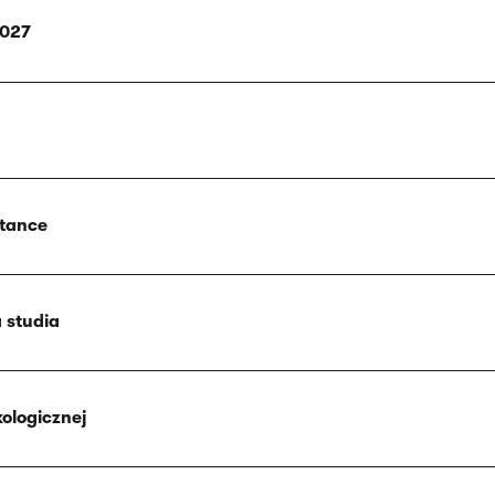
2027
ptance
 studia
ologicznej