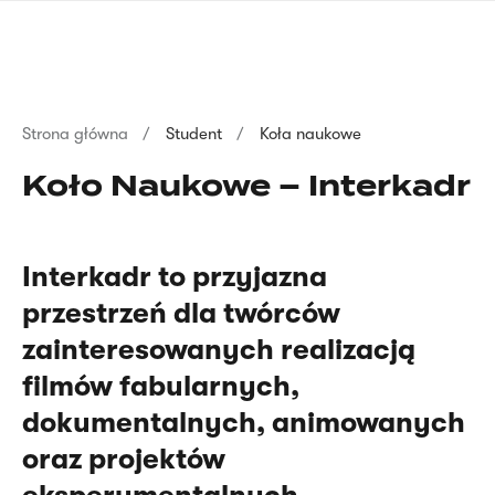
Przejdź
języka
do
migowego
treści
Ścieżka
Strona główna
Student
Koła naukowe
nawigacyjna
Koło Naukowe – Interkadr
Interkadr to przyjazna
przestrzeń dla twórców
zainteresowanych realizacją
filmów fabularnych,
dokumentalnych, animowanych
oraz projektów