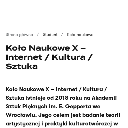
Przejdź
języka
do
migowego
treści
Ścieżka
Strona główna
Student
Koła naukowe
nawigacyjna
Koło Naukowe X –
Internet / Kultura /
Sztuka
Koło Naukowe X – Internet / Kultura /
Sztuka istnieje od 2018 roku na Akademii
Sztuk Pięknych im. E. Gepperta we
Wrocławiu. Jego celem jest badanie teorii
artystycznej i praktyki kulturotwórczej w