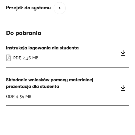
(opens
Przejdź do systemu
in
a
new
Do pobrania
window)
Instrukcja logowania dla studenta
PDF
,
2.36 MB
Składanie wniosków pomocy materialnej
prezentacja dla studenta
ODP
,
4.54 MB