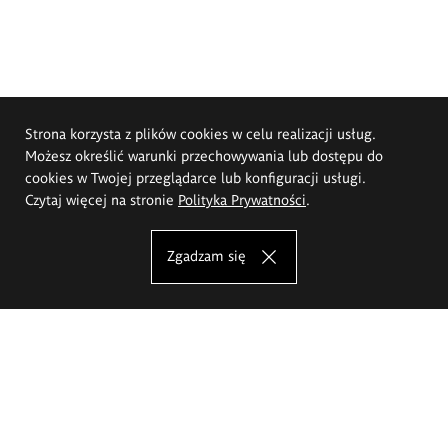
Strona korzysta z plików cookies w celu realizacji usług.
Możesz określić warunki przechowywania lub dostępu do
cookies w Twojej przeglądarce lub konfiguracji usługi.
Czytaj więcej na stronie
Polityka Prywatności
.
Zgadzam się
Akademia Sztuk Pięknych im.
Eugeniusza Gepperta we Wrocławiu