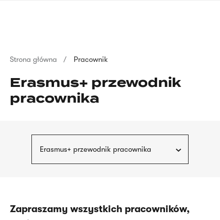
Przejdź
języka
do
migowego
treści
Ścieżka
Strona główna
Pracownik
nawigacyjna
Erasmus+ przewodnik
pracownika
Erasmus+ przewodnik pracownika
Zapraszamy wszystkich pracowników,