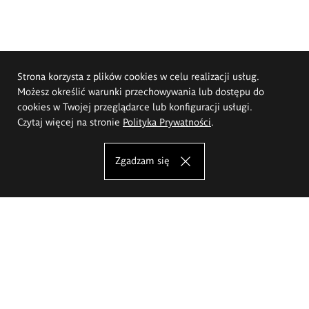
Strona korzysta z plików cookies w celu realizacji usług.
Możesz określić warunki przechowywania lub dostępu do
cookies w Twojej przeglądarce lub konfiguracji usługi.
Czytaj więcej na stronie
Polityka Prywatności
.
Zgadzam się
Akademia Sztuk Pięknych im.
Eugeniusza Gepperta we Wrocławiu
Oferta studiów