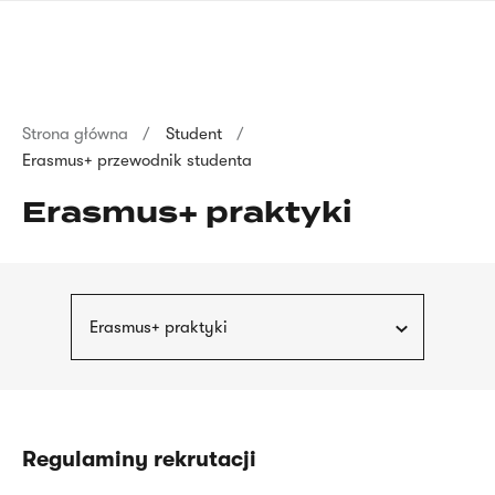
Przejdź
języka
do
migowego
treści
Ścieżka
Strona główna
Student
Erasmus+ przewodnik studenta
nawigacyjna
Erasmus+ praktyki
Erasmus+ praktyki
Regulaminy rekrutacji