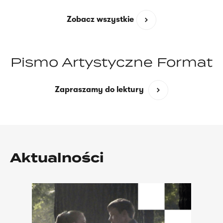
Zobacz wszystkie
Pismo Artystyczne Format
(opens
Zapraszamy do lektury
in
a
new
window)
Aktualności