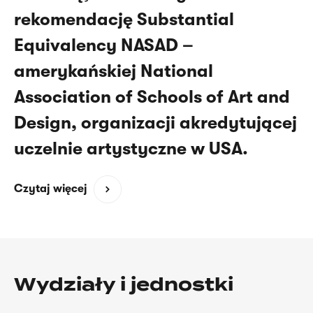
rekomendację Substantial
Equivalency NASAD –
amerykańskiej National
Association of Schools of Art and
Design, organizacji akredytującej
uczelnie artystyczne w USA.
(opens
Czytaj więcej
in
a
new
window)
Wydziały i jednostki