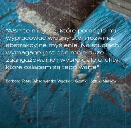
"ASP to miejsce, które pomogło mi
wypracować własny styl i rozwinąć
abstrakcyjne myślenie. Na studiach
wymagane jest ode mnie duże
zaangażowanie i wysiłek, ale efekty,
które osiągam są tego warte"
Barbara Totek, Absolwentka Wydziału Grafiki i Sztuki Mediów