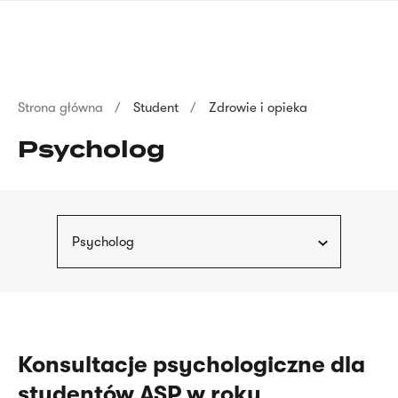
Przejdź
języka
do
migowego
treści
Ścieżka
Strona główna
Student
Zdrowie i opieka
nawigacyjna
Psycholog
Psycholog
Konsultacje psychologiczne dla
studentów ASP w roku