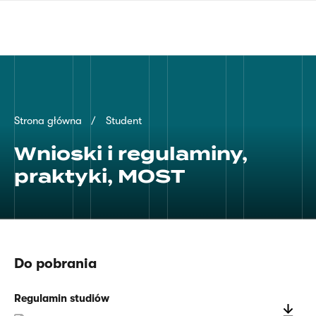
Przejdź
języka
do
migowego
treści
Ścieżka
Strona główna
Student
nawigacyjna
Wnioski i regulaminy,
praktyki, MOST
Do pobrania
Regulamin studiów