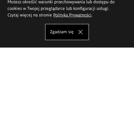
Możesz określić warunki przechowywania lub dostępu do
cookies w Twojej przeglądarce lub konfiguracji usługi.
Czytaj więcej na stronie
Polityka Prywatności
.
Zgadzam się
Akademia Sztuk Pięknych im.
Eugeniusza Gepperta we Wrocławiu
Oferta studiów
Wydział Architektury Wnętrz, Wzornictwa i Scenografii
Wydział Ceramiki i Szkła
Wydział Grafiki i Sztuki Mediów
Wydział Malarstwa i Rysunku