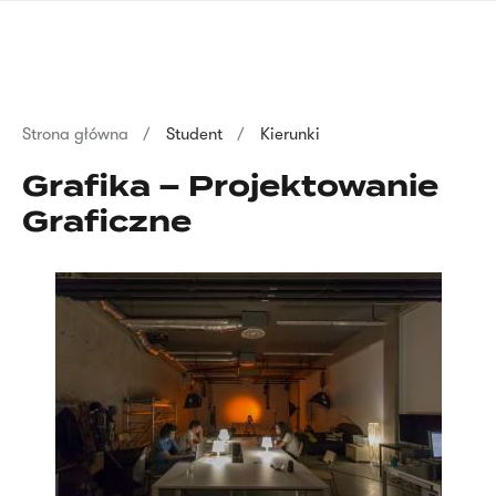
Przejdź
języka
do
migowego
treści
Ścieżka
Strona główna
Student
Kierunki
nawigacyjna
Grafika – Projektowanie
Graficzne