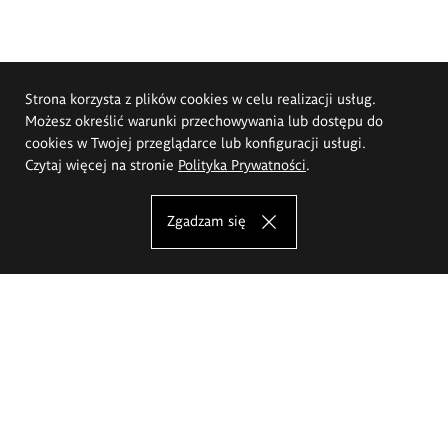
Strona korzysta z plików cookies w celu realizacji usług.
Możesz określić warunki przechowywania lub dostępu do
cookies w Twojej przeglądarce lub konfiguracji usługi.
Czytaj więcej na stronie
Polityka Prywatności
.
Zgadzam się
Akademia Sztuk Pięknych im.
Eugeniusza Gepperta we Wrocławiu
Oferta studiów