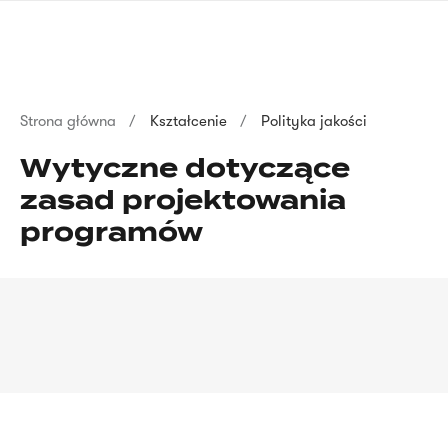
Przejdź
języka
do
migowego
treści
Ścieżka
Strona główna
Kształcenie
Polityka jakości
nawigacyjna
Wytyczne dotyczące
zasad projektowania
programów