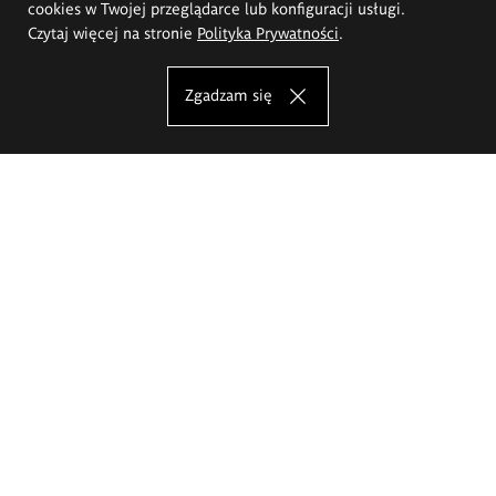
cookies w Twojej przeglądarce lub konfiguracji usługi.
Czytaj więcej na stronie
Polityka Prywatności
.
Zgadzam się
Akademia Sztuk Pięknych im.
Eugeniusza Gepperta we Wrocławiu
Oferta studiów
Wydział Architektury Wnętrz, Wzornictwa i Scenografii
Wydział Ceramiki i Szkła
Wydział Grafiki i Sztuki Mediów
Wydział Malarstwa i Rysunku