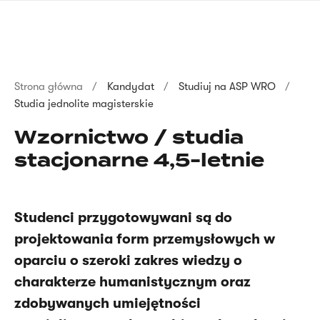
Przejdź
języka
do
migowego
treści
Ścieżka
Strona główna
Kandydat
Studiuj na ASP WRO
Studia jednolite magisterskie
nawigacyjna
Wzornictwo / studia
stacjonarne 4,5-letnie
Studenci przygotowywani są do
projektowania form przemysłowych w
oparciu o szeroki zakres wiedzy o
charakterze humanistycznym oraz
zdobywanych umiejętności