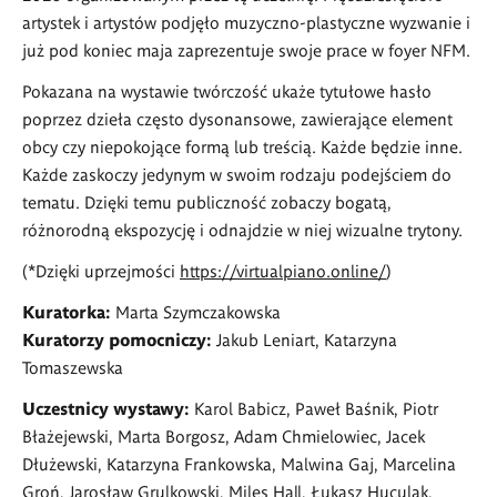
artystek i artystów podjęło muzyczno-plastyczne wyzwanie i
już pod koniec maja zaprezentuje swoje prace w foyer NFM.
Pokazana na wystawie twórczość ukaże tytułowe hasło
poprzez dzieła często dysonansowe, zawierające element
obcy czy niepokojące formą lub treścią. Każde będzie inne.
Każde zaskoczy jedynym w swoim rodzaju podejściem do
tematu. Dzięki temu publiczność zobaczy bogatą,
różnorodną ekspozycję i odnajdzie w niej wizualne trytony.
(*Dzięki uprzejmości
https://virtualpiano.online/
)
Kuratorka:
Marta Szymczakowska
Kuratorzy pomocniczy:
Jakub Leniart, Katarzyna
Tomaszewska
Uczestnicy wystawy:
Karol Babicz, Paweł Baśnik, Piotr
Błażejewski, Marta Borgosz, Adam Chmielowiec, Jacek
Dłużewski, Katarzyna Frankowska, Malwina Gaj, Marcelina
Groń, Jarosław Grulkowski, Miles Hall, Łukasz Huculak,