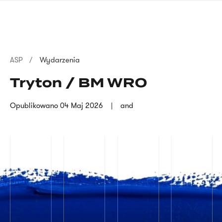
Przejdź
języka
do
migowego
treści
Ścieżka
ASP
Wydarzenia
nawigacyjna
Tryton / BM WRO
Opublikowano
04 Maj 2026
and