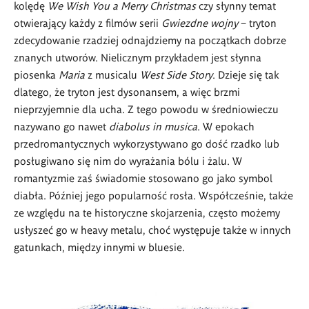
kolędę
We Wish You a Merry Christmas
czy słynny temat
otwierający każdy z filmów serii
Gwiezdne wojny
–
tryton
zdecydowanie rzadziej odnajdziemy na początkach dobrze
znanych utworów. Nielicznym przykładem jest słynna
piosenka
Maria
z musicalu
West Side Story
. Dzieje się tak
dlatego, że tryton jest dysonansem, a więc brzmi
nieprzyjemnie dla ucha. Z tego powodu w średniowieczu
nazywano go nawet
diabolus in musica
. W epokach
przedromantycznych wykorzystywano go dość rzadko lub
posługiwano się nim do wyrażania bólu i żalu. W
romantyzmie zaś świadomie stosowano go jako symbol
diabła. Później jego popularność rosła. Współcześnie, także
ze względu na te historyczne skojarzenia, często możemy
usłyszeć go w heavy metalu, choć występuje także w innych
gatunkach, między innymi w bluesie.