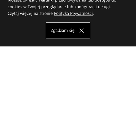
cookies w Twojej przeglądarce lub konfiguracji usługi.
Czytaj więcej na stronie
Polityka Prywatności
.
Zgadzam się
Akademia Sztuk Pięknych im.
Eugeniusza Gepperta we Wrocławiu
Oferta studiów
Wydział Architektury Wnętrz, Wzornictwa i Scenografii
Wydział Ceramiki i Szkła
Wydział Grafiki i Sztuki Mediów
Wydział Malarstwa i Rysunku