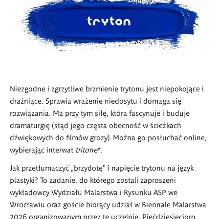
Niezgodne i zgrzytliwe brzmienie trytonu jest niepokojące i
drażniące. Sprawia wrażenie niedosytu i domaga się
rozwiązania. Ma przy tym siłę, która fascynuje i buduje
dramaturgię (stąd jego częsta obecność w ścieżkach
dźwiękowych do filmów grozy). Można go posłuchać
online
,
wybierając interwał
tritone
*.
Jak przetłumaczyć „brzydotę” i napięcie trytonu na język
plastyki? To zadanie, do którego zostali zaproszeni
wykładowcy Wydziału Malarstwa i Rysunku ASP we
Wrocławiu oraz goście biorący udział w Biennale Malarstwa
2026 organizowanym przez tę uczelnię. Pięćdziesięcioro