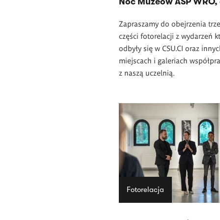
Noc Muzeów ASP WRO, 
Zapraszamy do obejrzenia trze
części fotorelacji z wydarzeń k
odbyły się w CSU.CI oraz inny
miejscach i galeriach współpr
z naszą uczelnią.
Fotorelacja