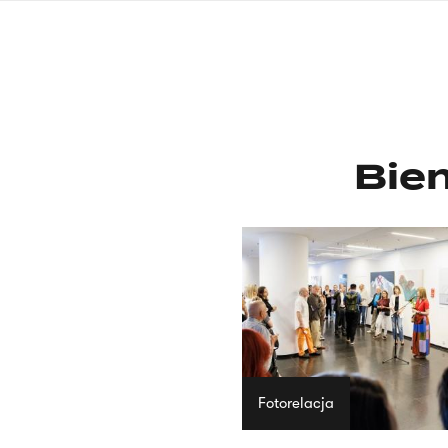
Przejdź
do
treści
Bie
Fotorelacja