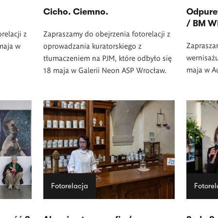
Cicho. Ciemno.
Odpure
/ BM 
relacji z
Zapraszamy do obejrzenia fotorelacji z
Zapraszam
 maja w
oprowadzania kuratorskiego z
wernisażu
tłumaczeniem na PJM, które odbyło się
maja w A
18 maja w Galerii Neon ASP Wrocław.
Fotorelacja
Fotorel