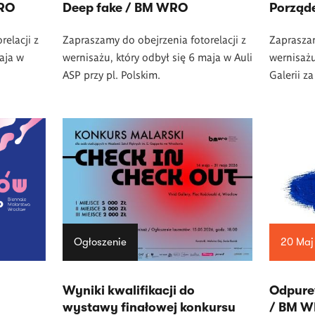
WRO
Deep fake / BM WRO
Porząd
relacji z
Zapraszamy do obejrzenia fotorelacji z
Zapraszam
aja w
wernisażu, który odbył się 6 maja w Auli
wernisażu
ASP przy pl. Polskim.
Galerii z
Ogłoszenie
20 Maj
Wyniki kwalifikacji do
Odpure
wystawy finałowej konkursu
/ BM 