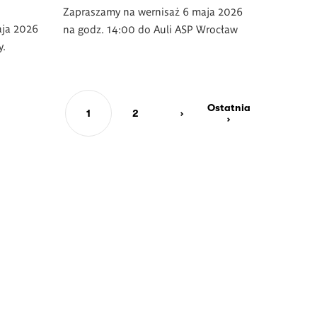
Zapraszamy na wernisaż 6 maja 2026
aja 2026
na godz. 14:00 do Auli ASP Wrocław
y.
Ostatnia
1
2
›
Ostatnia
Bieżąca
Page
Następna
›
strona
strona
strona