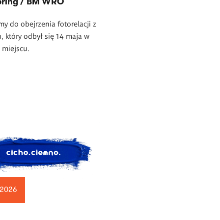
pring / BM WRO
y do obejrzenia fotorelacji z
, który odbył się 14 maja w
 miejscu.
 2026