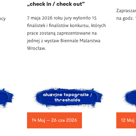
„check in / check out”
Zaprasza
7 maja 2026 roku jury wyłoniło 15
na godz. 
ocy
finalistek i finalistów konkursu, których
prace zostaną zaprezentowane na
jednej z wystaw Biennale Malarstwa
Wrocław.
14 Maj — 26 cze 2026
12 Maj