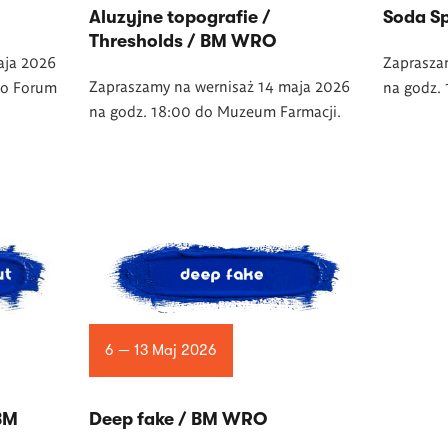
Aluzyjne topografie /
Soda S
Thresholds / BM WRO
aja 2026
Zaprasza
Zapraszamy na wernisaż 14 maja 2026
go Forum
na godz. 
na godz. 18:00 do Muzeum Farmacji.
6 — 13 Maj 2026
 BM
Deep fake / BM WRO