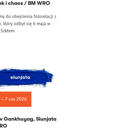
ek i chaos / BM WRO
y do obejrzenia fotorelacji z
, który odbył się 6 maja w
a Szkłem.
 — 7 cze 2026
v Gankhuyag, Siunjata
WRO