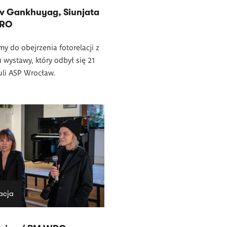
v Gankhuyag, Siunjata
WRO
y do obejrzenia fotorelacji z
 wystawy, który odbył się 21
uli ASP Wrocław.
acja