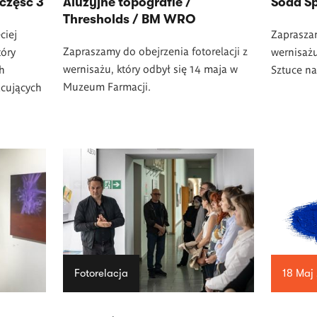
część 3
Aluzyjne topografie /
Soda S
Thresholds / BM WRO
ciej
Zapraszam
Zapraszamy do obejrzenia fotorelacji z
tóry
wernisażu
wernisażu, który odbył się 14 maja w
ch
Sztuce na
Muzeum Farmacji.
acujących
Fotorelacja
18 Maj