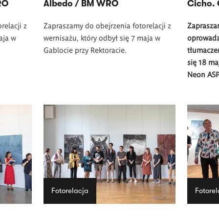
RO
Albedo / BM WRO
Cicho.
relacji z
Zapraszamy do obejrzenia fotorelacji z
Zaprasza
aja w
wernisażu, który odbył się 7 maja w
oprowadza
Gablocie przy Rektoracie.
tłumacze
się 18 ma
Neon ASP
Fotorelacja
Fotorel