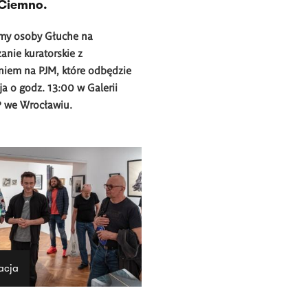
 Ciemno.
my osoby Głuche na
nie kuratorskie z
niem na PJM, które odbędzie
ja o godz. 13:00 w Galerii
 we Wrocławiu.
acja