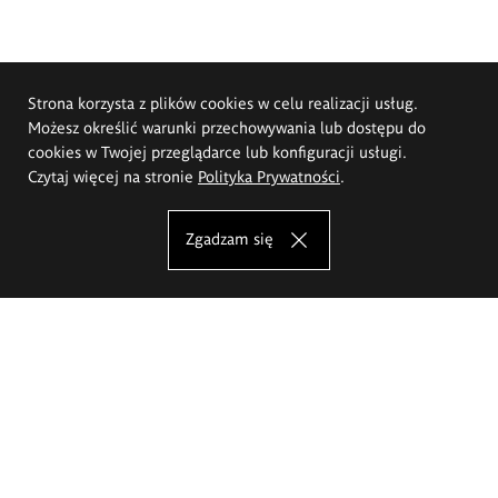
Strona korzysta z plików cookies w celu realizacji usług.
Możesz określić warunki przechowywania lub dostępu do
cookies w Twojej przeglądarce lub konfiguracji usługi.
Czytaj więcej na stronie
Polityka Prywatności
.
Zgadzam się
Akademia Sztuk Pięknych im.
Eugeniusza Gepperta we Wrocławiu
Oferta studiów