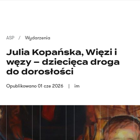
Przejdź
języka
do
migowego
treści
Ścieżka
ASP
Wydarzenia
nawigacyjna
Julia Kopańska, Więzi i
węzy – dziecięca droga
do dorosłości
Opublikowano
01 cze 2026
im