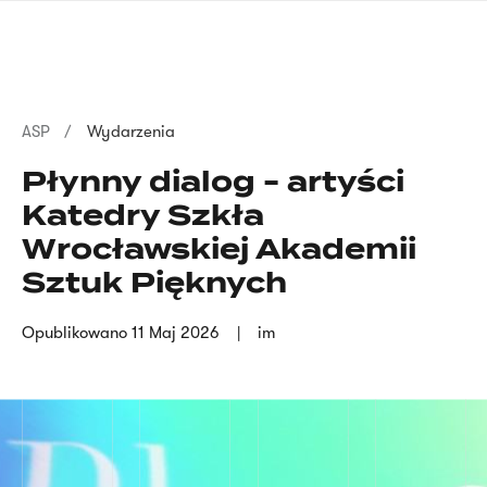
Przejdź
języka
do
migowego
treści
Ścieżka
ASP
Wydarzenia
nawigacyjna
Płynny dialog - artyści
Katedry Szkła
Wrocławskiej Akademii
Sztuk Pięknych
Opublikowano
11 Maj 2026
im