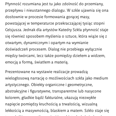
Płynność rozumiana jest tu jako zdolność do przemiany,
przepływu i nieustannego dialogu. W szkle ujawnia się ona
dosłownie w procesie formowania gorącej masy,
powstającej w temperaturze przekraczającej tysiąc stopni
Celsjusza. Jednak dla artystów Katedry Szkła płynność staje
się również sposobem myślenia o sztuce, która wiąże się z
otwartym, dynamicznym i opartym na wymianie
doświadczeń procesem. Dialog nie przebiega wyłącznie
między twórcami, lecz także pomiędzy dziełem a widzem,
emocją a formą, światłem a materią.
Prezentowane na wystawie realizacje prowadzą
wielogłosową narrację o możliwościach szkła jako medium
artystycznego. Obiekty organiczne i geometryczne,
abstrakcyjne i figuratywne, transparentne lub nasycone
kolorem, gładkie bądź fakturalne, ukazują niezwykłe
napięcie pomiędzy kruchością a trwałością, wizualną
lekkością a masywnością, blaskiem a matem. Szkło staje się