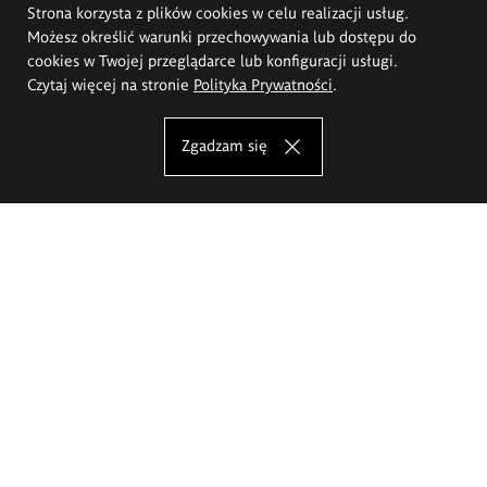
Strona korzysta z plików cookies w celu realizacji usług.
Możesz określić warunki przechowywania lub dostępu do
cookies w Twojej przeglądarce lub konfiguracji usługi.
Czytaj więcej na stronie
Polityka Prywatności
.
Zgadzam się
Akademia Sztuk Pięknych im.
Eugeniusza Gepperta we Wrocławiu
Oferta studiów
Wydział Architektury Wnętrz, Wzornictwa i Scenografii
Wydział Ceramiki i Szkła
Wydział Grafiki i Sztuki Mediów