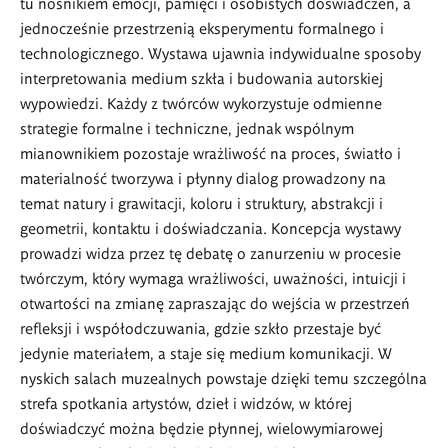
tu nośnikiem emocji, pamięci i osobistych doświadczeń, a
jednocześnie przestrzenią eksperymentu formalnego i
technologicznego. Wystawa ujawnia indywidualne sposoby
interpretowania medium szkła i budowania autorskiej
wypowiedzi. Każdy z twórców wykorzystuje odmienne
strategie formalne i techniczne, jednak wspólnym
mianownikiem pozostaje wrażliwość na proces, światło i
materialność tworzywa i płynny dialog prowadzony na
temat natury i grawitacji, koloru i struktury, abstrakcji i
geometrii, kontaktu i doświadczania. Koncepcja wystawy
prowadzi widza przez tę debatę o zanurzeniu w procesie
twórczym, który wymaga wrażliwości, uważności, intuicji i
otwartości na zmianę zapraszając do wejścia w przestrzeń
refleksji i współodczuwania, gdzie szkło przestaje być
jedynie materiałem, a staje się medium komunikacji. W
nyskich salach muzealnych powstaje dzięki temu szczególna
strefa spotkania artystów, dzieł i widzów, w której
doświadczyć można będzie płynnej, wielowymiarowej