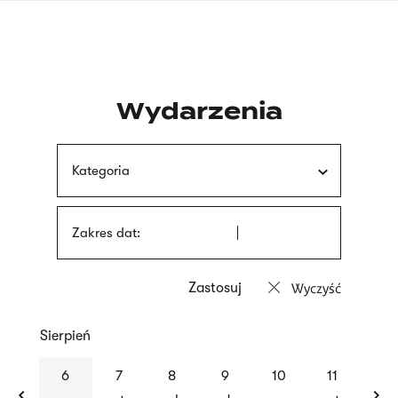
Przejdź
języka
do
migowego
treści
Wydarzenia
Kategoria
Zakres dat:
Wyczyść
Sierpień
previous
nex
6
7
8
9
10
11