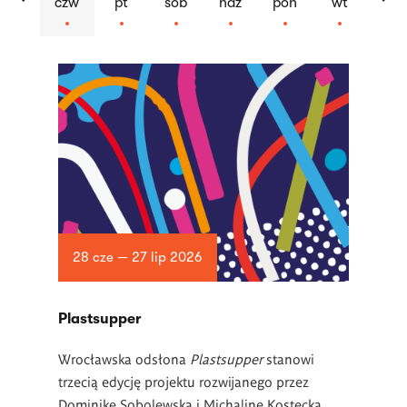
czw
pt
sob
ndz
pon
wt
Lista
artykułów
28 cze — 27 lip 2026
Plastsupper
Wrocławska odsłona
Plastsupper
stanowi
trzecią edycję projektu rozwijanego przez
Dominikę Sobolewską i Michalinę Kostecką.