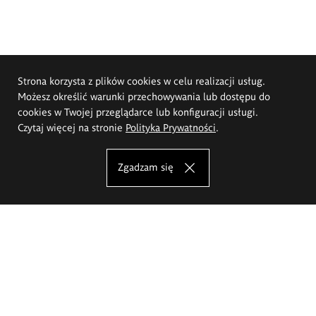
Strona korzysta z plików cookies w celu realizacji usług.
Możesz określić warunki przechowywania lub dostępu do
cookies w Twojej przeglądarce lub konfiguracji usługi.
Czytaj więcej na stronie
Polityka Prywatności
.
Zgadzam się
Akademia Sztuk Pięknych im.
Eugeniusza Gepperta we Wrocławiu
Oferta studiów