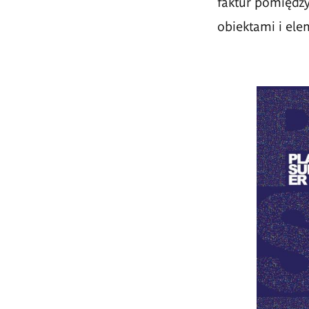
faktur pomiędzy
obiektami i ele