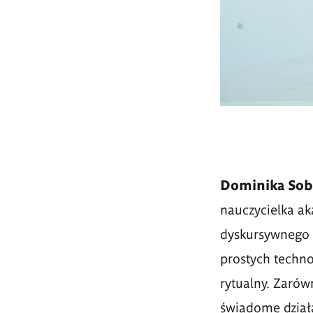
Dominika Sob
nauczycielka a
dyskursywnego p
prostych techno
rytualny. Zarów
świadome dział