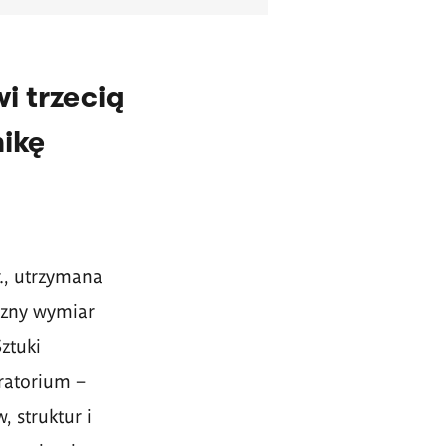
i trzecią
ikę
r., utrzymana
iczny wymiar
ztuki
ratorium –
 struktur i