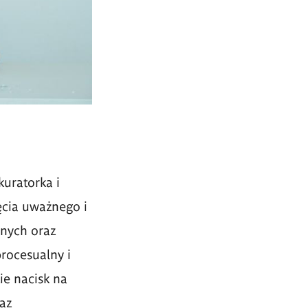
kuratorka i
ęcia uważnego i
anych oraz
rocesualny i
ie nacisk na
az