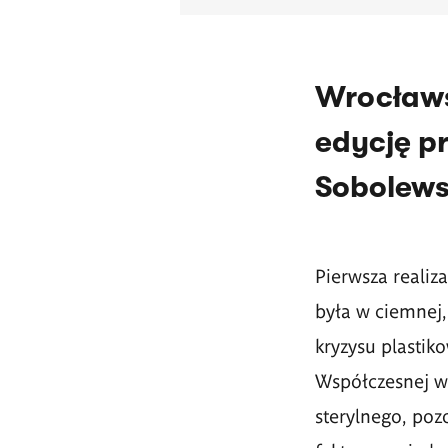
Wrocław
edycję p
Sobolews
Pierwsza realiz
była w ciemnej,
kryzysu plastik
Współczesnej w 
sterylnego, poz