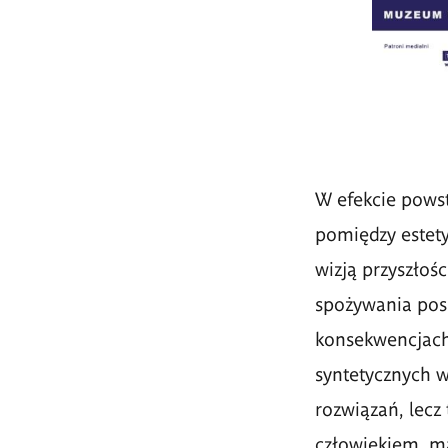
W efekcie powst
pomiędzy estet
wizją przyszłoś
spożywania posi
konsekwencjach
syntetycznych w
rozwiązań, lec
człowiekiem, ma