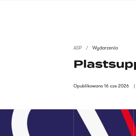
Przejdź
do
treści
Ścieżka
ASP
Wydarzenia
nawigacyjna
Plastsup
Opublikowano
16 cze 2026