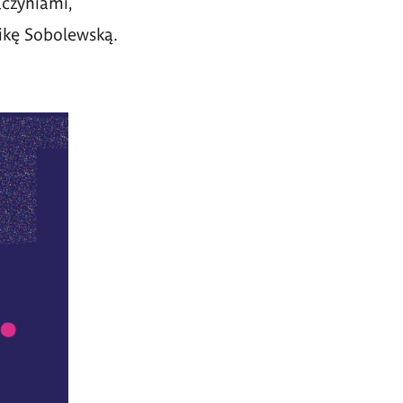
aczyniami,
ikę Sobolewską.