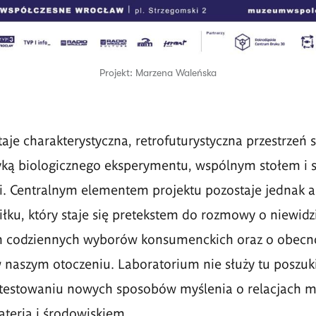
Projekt: Marzena Waleńska
aje charakterystyczna, retrofuturystyczna przestrzeń s
yką biologicznego eksperymentu, wspólnym stołem i 
ci. Centralnym elementem projektu pozostaje jednak 
łku, który staje się pretekstem do rozmowy o niewidz
 codziennych wyborów konsumenckich oraz o obecn
 naszym otoczeniu. Laboratorium nie służy tu poszu
z testowaniu nowych sposobów myślenia o relacjach m
terią i środowiskiem.