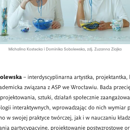
Michalina Kostecka i Dominika Sobolewska, zdj. Zuzanna Ziajka
olewska
– interdyscyplinarna artystka, projektantka, 
kademicka związana z ASP we Wrocławiu. Bada przeci
rojektowania, sztuki, działań społecznie zaangażow
logii interaktywnych, wprowadzając do nich wymiar p
no w swojej praktyce twórczej, jak i w nauczaniu kładz
ania partycypacyjne, projektowanie postwzrostowe or