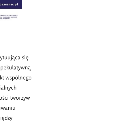
ytuująca się
spekulatywną
akt wspólnego
ialnych
ości tworzyw
kiwaniu
iędzy