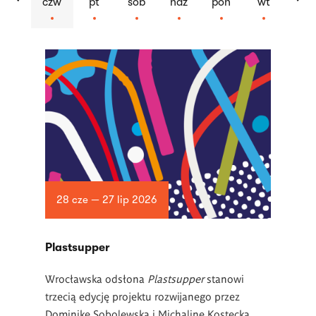
czw
pt
sob
ndz
pon
wt
Lista
artykułów
28 cze — 27 lip 2026
Plastsupper
Wrocławska odsłona
Plastsupper
stanowi
trzecią edycję projektu rozwijanego przez
Dominikę Sobolewską i Michalinę Kostecką.