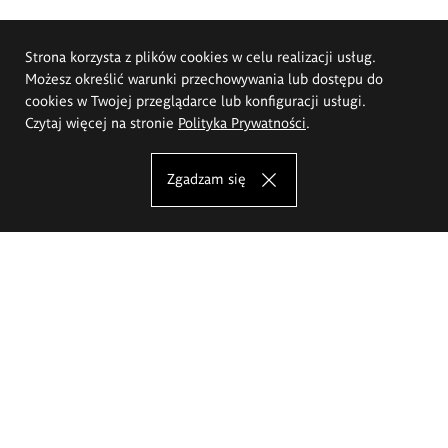
Strona korzysta z plików cookies w celu realizacji usług.
Możesz określić warunki przechowywania lub dostępu do
cookies w Twojej przeglądarce lub konfiguracji usługi.
Czytaj więcej na stronie
Polityka Prywatności
.
Zgadzam się
Akademia Sztuk Pięknych im.
Eugeniusza Gepperta we Wrocławiu
Oferta studiów
Wydział Architektury Wnętrz, Wzornictwa i Scenografii