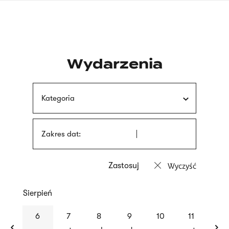
Przejdź
języka
do
migowego
treści
Wydarzenia
Kategoria
Zakres dat:
Wyczyść
Sierpień
previous
nex
6
7
8
9
10
11