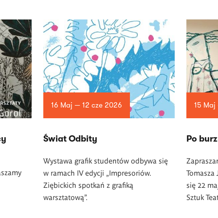
16 Maj — 12 cze 2026
15 Maj
cy
Świat Odbity
Po burz
Wystawa grafik studentów odbywa się
Zaprasza
aszamy
w ramach IV edycji „Impresoriów.
Tomasza J
Ziębickich spotkań z grafiką
się 22 ma
warsztatową”.
Sztuk Tea