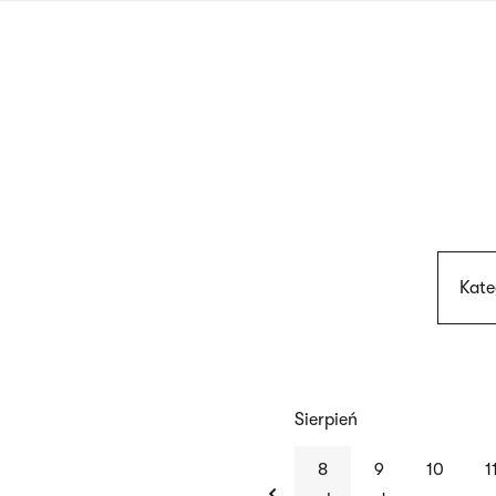
Przejdź
do
treści
Kate
Sierpień
previous
8
9
10
1