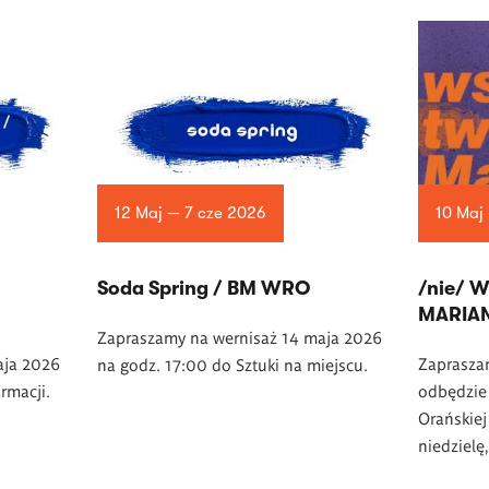
12 Maj — 7 cze 2026
10 Maj
Soda Spring / BM WRO
/nie/ 
MARIA
Zapraszamy na wernisaż 14 maja 2026
aja 2026
Zapraszam
na godz. 17:00 do Sztuki na miejscu.
rmacji.
odbędzie
Orańskie
niedzielę