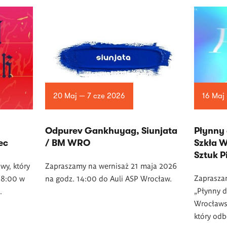
20 Maj — 7 cze 2026
16 Maj
Odpurev Gankhuyag, Siunjata
Płynny 
ec
/ BM WRO
Szkła W
Sztuk 
wy, który
Zapraszamy na wernisaż 21 maja 2026
Zaprasza
18:00 w
na godz. 14:00 do Auli ASP Wrocław.
„Płynny d
.
Wrocławsk
który odb