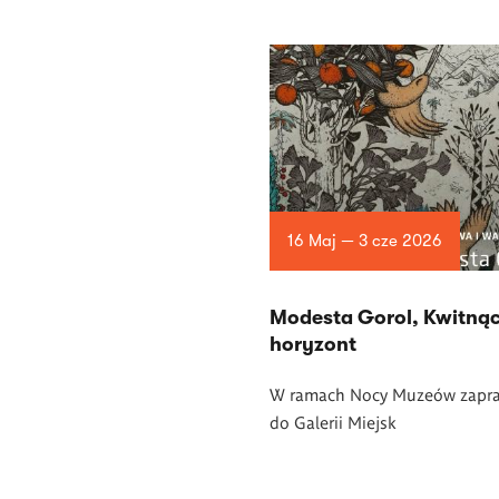
16 Maj — 3 cze 2026
Modesta Gorol, Kwitną
horyzont
W ramach Nocy Muze
ó
w zapr
do Galerii Miejsk