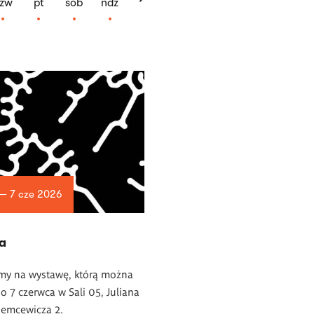
zw
pt
sob
ndz
 — 7 cze 2026
a
my na wystawę, którą można
o 7 czerwca w Sali 05, Juliana
iemcewicza 2.