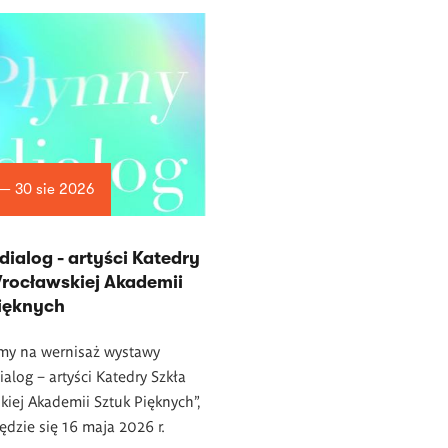
 — 30 sie 2026
dialog - artyści Katedry
rocławskiej Akademii
Pięknych
my na wernisaż wystawy
ialog – artyści Katedry Szkła
iej Akademii Sztuk Pięknych”,
ędzie się 16 maja 2026 r.