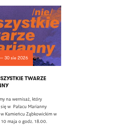
 — 30 sie 2026
WSZYSTKIE TWARZE
NNY
y na wernisaż, który
 się w Pałacu Marianny
j w Kamieńcu Ząbkowickim w
, 10 maja o godz. 18.00.