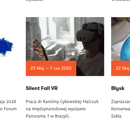
25 Maj — 7 cze 2026
22 Maj
Silent Fall VR
Błysk
aja 2026
Praca dr Karoliny Cykowskiej-Halczuk
Zaprasza
go Forum
na międzynarodowej wystawie
Konserwac
Panorama 7 w Brazylii.
Szkła.