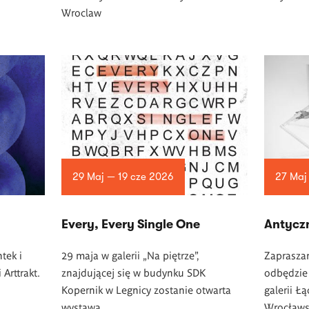
Wroclaw
29 Maj — 19 cze 2026
27 Maj
Every, Every Single One
Antycz
tek i
29 maja w galerii „Na piętrze”,
Zapraszam
Arttrakt.
znajdującej się w budynku SDK
odbędzie 
Kopernik w Legnicy zostanie otwarta
galerii Ł
wystawa.
Wrocławs