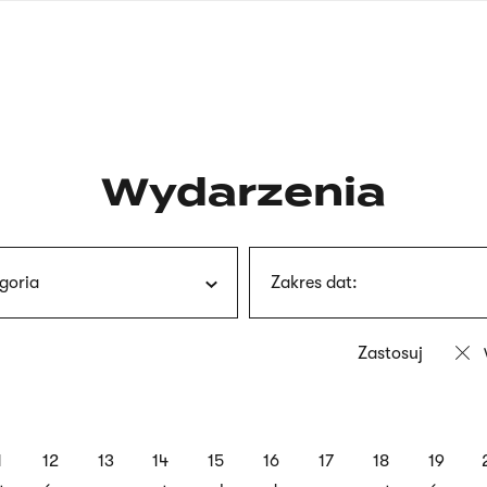
nagłówku
wersja
polska
Wydarzenia
goria
Zakres dat:
1
12
13
14
15
16
17
18
19