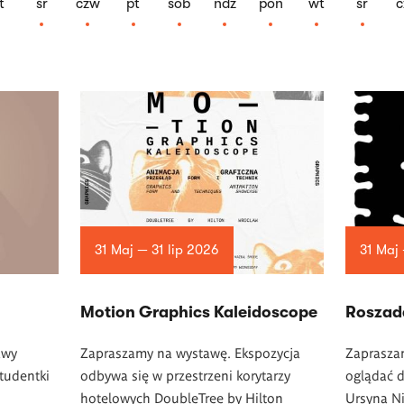
t
śr
czw
pt
sob
ndz
pon
wt
śr
c
31 Maj — 31 lip 2026
31 Maj
Motion Graphics Kaleidoscope
Roszad
awy
Zapraszamy na wystawę. Ekspozycja
Zaprasza
tudentki
odbywa się w przestrzeni korytarzy
oglądać d
hotelowych DoubleTree by Hilton
Ursyna N