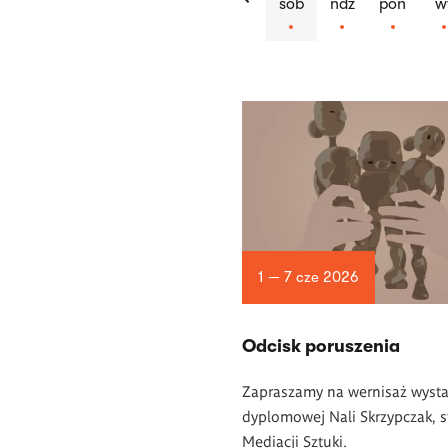
sob
ndz
pon
w
Lista
artykułów
1 — 7 cze 2026
Odcisk poruszenia
Zapraszamy na wernisaż wyst
dyplomowej Nali Skrzypczak, s
Mediacji Sztuki.