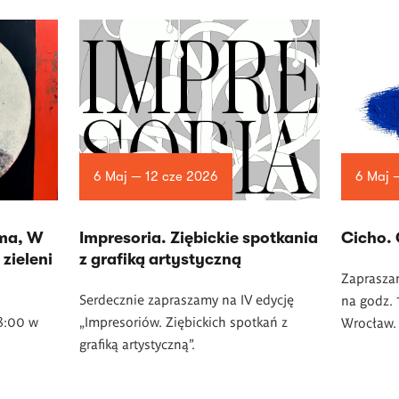
6 Maj — 12 cze 2026
6 Maj 
ma, W
Impresoria. Ziębickie spotkania
Cicho.
zieleni
z grafiką artystyczną
Zaprasza
Serdecznie zapraszamy na IV edycję
na godz. 
18:00 w
„Impresoriów. Ziębickich spotkań z
Wrocław.
grafiką artystyczną”.