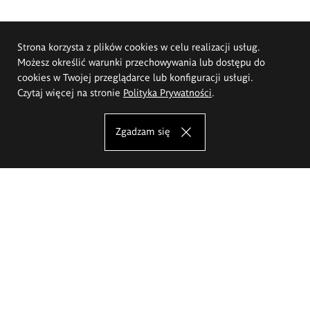
Strona korzysta z plików cookies w celu realizacji usług.
Możesz określić warunki przechowywania lub dostępu do
cookies w Twojej przeglądarce lub konfiguracji usługi.
Czytaj więcej na stronie
Polityka Prywatności
.
Zgadzam się
Akademia Sztuk Pięknych im.
Eugeniusza Gepperta we Wrocławiu
Oferta studiów
Wydział Architektury Wnętrz, Wzornictwa i Scenografii