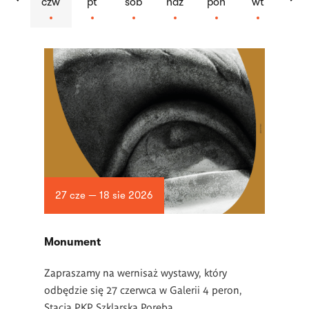
czw
pt
sob
ndz
pon
wt
Lista
artykułów
27 cze — 18 sie 2026
Monument
Zapraszamy na wernisaż wystawy, który
odbędzie się 27 czerwca w Galerii 4 peron,
Stacja PKP Szklarska Poręba.