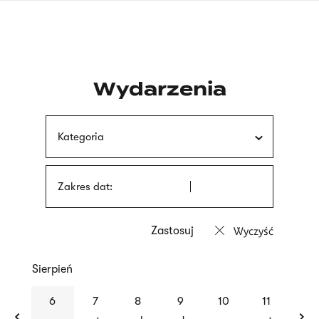
Przejdź
języka
do
migowego
treści
Wydarzenia
Kategoria
Zakres dat:
Wyczyść
Sierpień
previous
nex
6
7
8
9
10
11