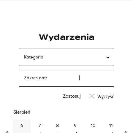
Przejdź
języka
do
migowego
treści
Wydarzenia
Kategoria
Zakres dat:
Wyczyść
Sierpień
previous
nex
6
7
8
9
10
11