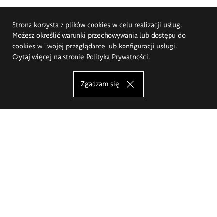
Strona korzysta z plików cookies w celu realizacji usług.
Możesz określić warunki przechowywania lub dostępu do
cookies w Twojej przeglądarce lub konfiguracji usługi.
Czytaj więcej na stronie
Polityka Prywatności
.
Zgadzam się
Akademia Sztuk Pięknych im.
Eugeniusza Gepperta we Wrocławiu
Oferta studiów
Wydział Architektury Wnętrz, Wzornictwa i Scenografii
Wydział Ceramiki i Szkła