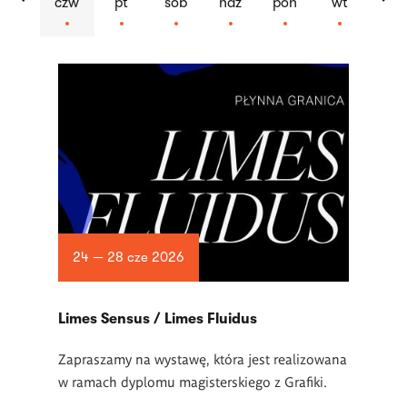
czw
pt
sob
ndz
pon
wt
Lista
artykułów
24 — 28 cze 2026
Limes Sensus / Limes Fluidus
Zapraszamy na wystawę, która jest realizowana
w ramach dyplomu magisterskiego z Grafiki.