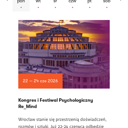
pon
wt
śr
czw
pt
sob
Lista
artykułów
22 — 24 cze 2026
Kongres i Festiwal Psychologiczny
Re_Mind
Wrocław stanie się przestrzenią doświadczeń,
rozmów i sztuki. Już 22-24 czerwca odbędzie