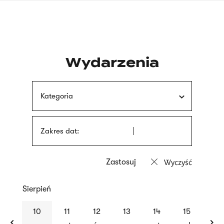
Przejdź
języka
do
migowego
treści
Wydarzenia
Kategoria
Zakres dat:
Wyczyść
Sierpień
previous
nex
10
11
12
13
14
15