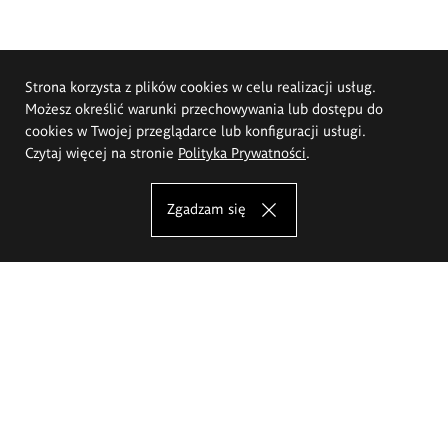
Strona korzysta z plików cookies w celu realizacji usług.
Możesz określić warunki przechowywania lub dostępu do
cookies w Twojej przeglądarce lub konfiguracji usługi.
Czytaj więcej na stronie
Polityka Prywatności
.
Zgadzam się
Akademia Sztuk Pięknych im.
Eugeniusza Gepperta we Wrocławiu
Oferta studiów
Wydział Architektury Wnętrz, Wzornictwa i Scenografii