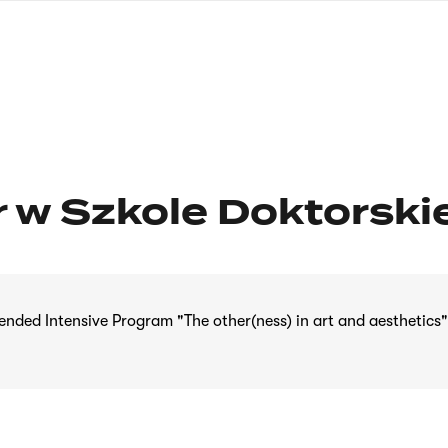
nagłówku
wersja
polska
 w Szkole Doktorskie
ended Intensive Program "The other(ness) in art and aesthetics"