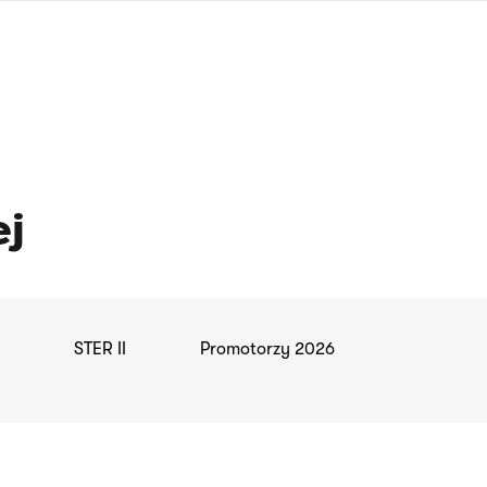
języka
migowego
j
STER II
Promotorzy 2026