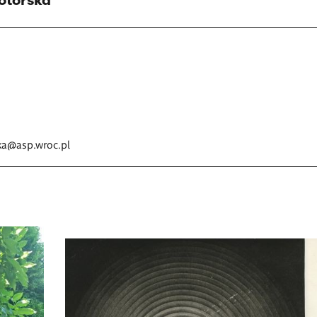
otorska
ka@asp.wroc.pl