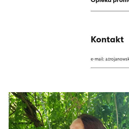
Opieka prom
Kontakt
e-mail:
a.trojanows