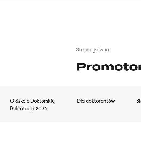
Przejdź
do
treści
Ścieżka
Strona główna
nawigacyjna
Promotor
O Szkole Doktorskiej
Dla doktorantów
Bl
Rekrutacja 2026