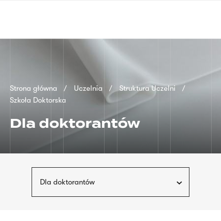
Przejdź
języka
do
migowego
treści
Ścieżka
Strona główna
Uczelnia
Struktura Uczelni
Szkoła Doktorska
nawigacyjna
Dla doktorantów
Dla doktorantów