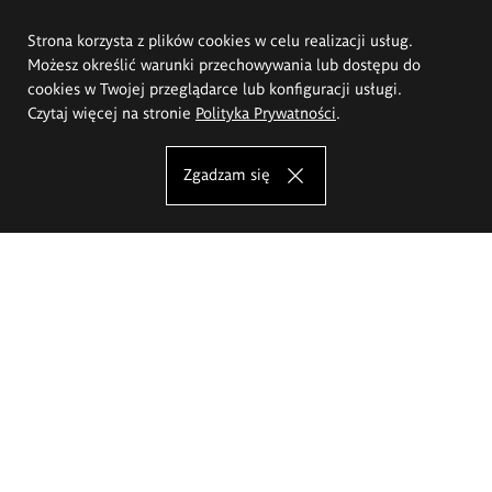
Strona korzysta z plików cookies w celu realizacji usług.
Możesz określić warunki przechowywania lub dostępu do
cookies w Twojej przeglądarce lub konfiguracji usługi.
Czytaj więcej na stronie
Polityka Prywatności
.
Zgadzam się
Akademia Sztuk Pięknych im.
Eugeniusza Gepperta we Wrocławiu
Oferta studiów
Wydział Architektury Wnętrz, Wzornictwa i Scenografii
Wydział Ceramiki i Szkła