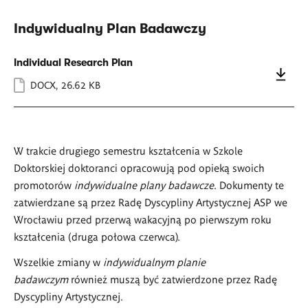
Indywidualny Plan Badawczy
Individual Research Plan
DOCX
,
26.62 KB
W trakcie drugiego semestru kształcenia w Szkole
Doktorskiej doktoranci opracowują pod opieką swoich
promotorów
i
ndywidualn
e
plan
y
badawcz
e
. Dokumenty te
zatwierdzane są przez Radę Dyscypliny Artystycznej ASP we
Wrocławiu przed przerwą wakacyjną po pierwszym roku
kształcenia (druga połowa czerwca).
Wszelkie zmiany w
i
ndywidualnym planie
badawczym
również muszą być zatwierdzone przez Radę
Dyscypliny Artystycznej.