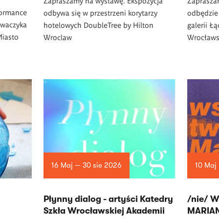
Zapraszamy na wystawę. Ekspozycja
Zapraszam
formance
odbywa się w przestrzeni korytarzy
odbędzie 
owaczyka
hotelowych DoubleTree by Hilton
galerii Ł
Miasto
Wroclaw
Wrocławs
16 Maj — 30 sie 2026
10 Maj
Płynny dialog - artyści Katedry
/nie/ 
Szkła Wrocławskiej Akademii
MARIA