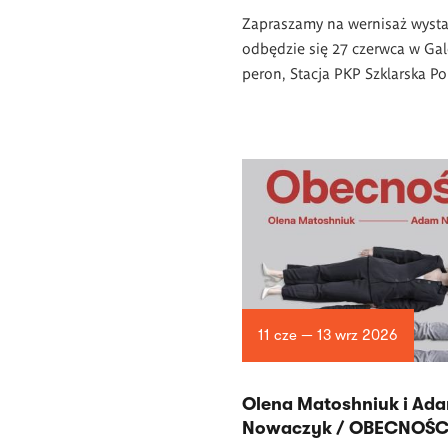
Zapraszamy na wernisaż wysta
odbędzie się 27 czerwca w Gale
peron, Stacja PKP Szklarska Po
11 cze — 13 wrz 2026
Olena Matoshniuk i Ad
Nowaczyk / OBECNOŚC