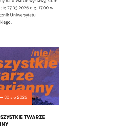
y na otwarcie wystawy, które
się 27.05.2026 o g. 17.00 w
ącznik Uniwersytetu
kiego.
 — 30 sie 2026
WSZYSTKIE TWARZE
NNY