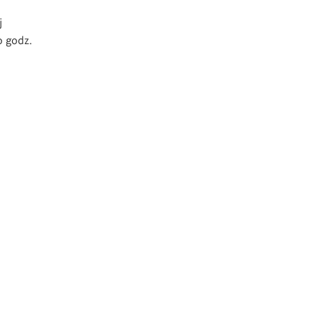
j
o godz.