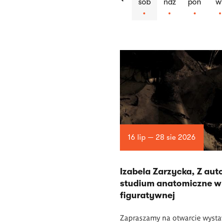
sob
ndz
pon
w
Lista
artykułów
16 lip — 28 sie 2026
Izabela Zarzycka, Z auto
studium anatomiczne w 
figuratywnej
Zapraszamy na otwarcie wyst