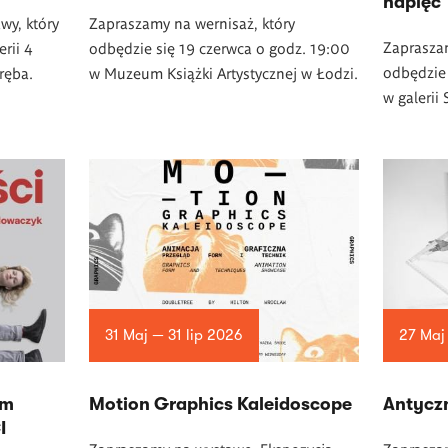
napięć
wy, który
Zapraszamy na wernisaż, który
Zapraszam
rii 4
odbędzie się 19 czerwca o godz. 19:00
odbędzie 
ręba.
w Muzeum Książki Artystycznej w Łodzi.
w
galerii
31 Maj — 31 lip 2026
27 Maj
am
Motion Graphics Kaleidoscope
Antycz
I