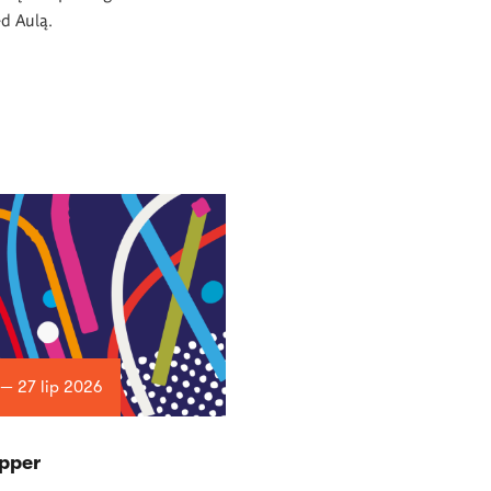
d Aulą.
 — 27 lip 2026
upper