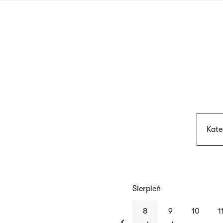
Przejdź
do
treści
Kate
Sierpień
previous
8
9
10
1