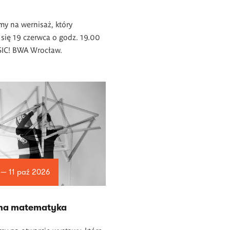
y na wernisaż, który
się 19 czerwca o godz. 19.00
 SIC! BWA Wrocław.
 — 11 paź 2026
na matematyka