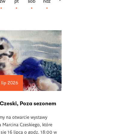
zw
pt
sob
ndz
 lip 2026
 Czeski, Poza sezonem
my na otwarcie wystawy
 Marcina Czeskiego, które
się 16 lipca o godz. 18:00 w