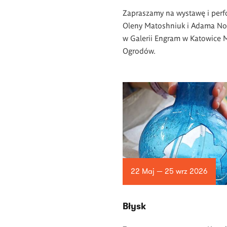
Zapraszamy na wystawę i per
Oleny Matoshniuk i Adama N
w Galerii Engram w Katowice 
Ogrodów.
22 Maj — 25 wrz 2026
Błysk