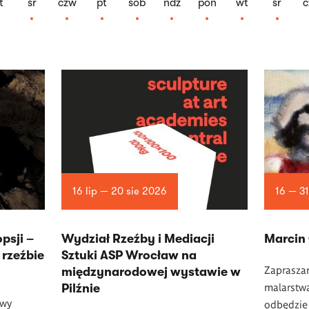
t
śr
czw
pt
sob
ndz
pon
wt
śr
c
16 lip — 20 sie 2026
16 — 31
psji –
Wydział Rzeźby i Mediacji
Marcin
rzeźbie
Sztuki ASP Wrocław na
Zaprasza
międzynarodowej wystawie w
malarstwa
Pilźnie
awy
odbędzie 