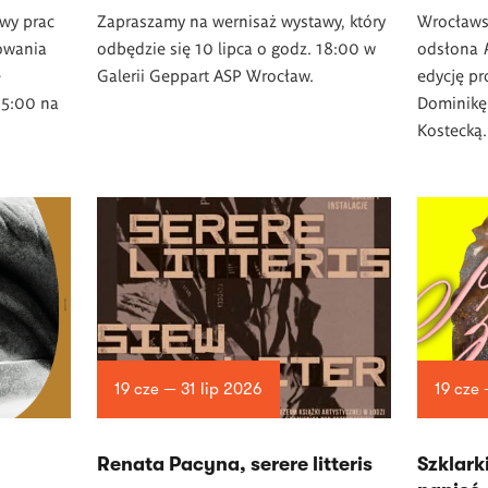
wy prac
Zapraszamy na wernisaż wystawy, który
Wrocław
owania
odbędzie się 10 lipca o godz. 18:00 w
odsłona
e
Galerii Geppart ASP Wrocław.
edycję pr
15:00 na
Dominikę
Kostecką.
19 cze — 31 lip 2026
19 cze
Renata Pacyna, serere litteris
­Szklark