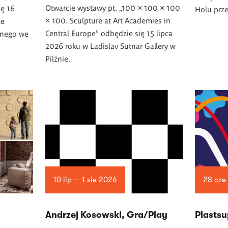
Otwarcie wystawy pt. „100 × 100 × 100
ię 16
Holu prze
× 100. Sculpture at Art Academies in
ce
Central Europe” odbędzie się 15 lipca
znego we
2026 roku w Ladislav Sutnar Gallery w
Pilźnie.
10 lip — 1 sie 2026
28 cze
Andrzej Kosowski, Gra/Play
Plasts