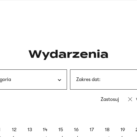
nagłówku
wersja
polska
Wydarzenia
goria
Zakres dat:
1
12
13
14
15
16
17
18
19