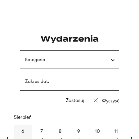
Przejdź
języka
do
migowego
treści
Wydarzenia
Kategoria
Zakres dat:
Wyczyść
Sierpień
previous
nex
6
7
8
9
10
11