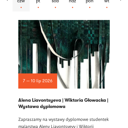
czw
pt
sob
ndz
pon
wt
Lista
artykułów
7 — 10 lip 2026
Alena Liavontsyeva | Wiktoria Głowacka |
Wystawa dyplomowa
Zapraszamy na wystawy dyplomowe studentek
malarstwa Aleny Liavontsyevy i Wiktorii