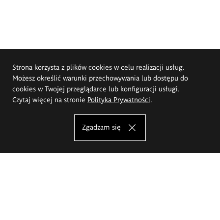
Strona korzysta z plików cookies w celu realizacji usług.
Możesz określić warunki przechowywania lub dostępu do
cookies w Twojej przeglądarce lub konfiguracji usługi.
Czytaj więcej na stronie
Polityka Prywatności
.
Zgadzam się
Akademia Sztuk Pięknych im.
Eugeniusza Gepperta we Wrocławiu