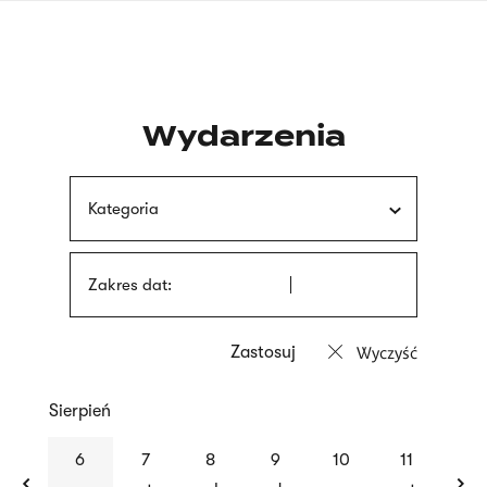
Przejdź
języka
do
migowego
treści
Wydarzenia
Kategoria
Zakres dat:
Wyczyść
Sierpień
previous
nex
6
7
8
9
10
11