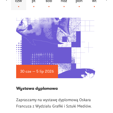
czw
pt
sob
ndz
pon
wt
Lista
artykułów
30 cze — 5 lip 2026
Wystawa dyplomowa
Zapraszamy na wystawę dyplomową Oskara
Francuza z Wydziału Grafiki i Sztuki Mediów.