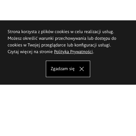
Strona korzysta z plików cookies w celu realizacji usług.
Możesz określić warunki przechowywania lub dostępu do
cookies w Twojej przeglądarce lub konfiguracji usługi.
Czytaj więcej na stronie
Polityka Prywatności
.
Zgadzam się
Akademia Sztuk Pięknych im.
Eugeniusza Gepperta we Wrocławiu
Oferta studiów