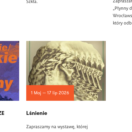
Zaprasza
Szkła.
„Płynny d
Wrocławsk
który odb
1 Maj — 17 lip 2026
ZE
Lśnienie
Zapraszamy na wystawę, której