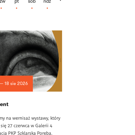
zw
pt
sob
ndz
 — 18 sie 2026
ent
y na wernisaż wystawy, który
się 27 czerwca w Galerii 4
acja PKP Szklarska Poręba.