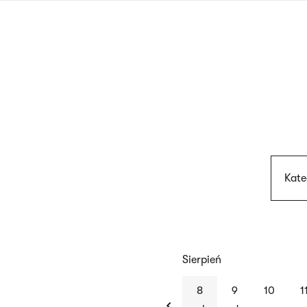
Przejdź
do
treści
Kate
Sierpień
previous
8
9
10
1