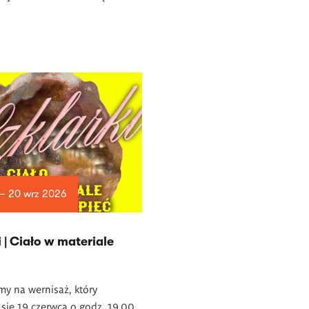
 — 20 wrz 2026
i | Ciało w materiale
y na wernisaż, który
się 19 czerwca o godz. 19.00