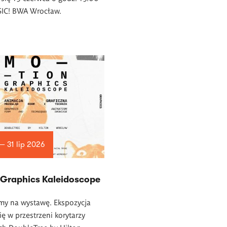
 SIC! BWA Wrocław.
— 31 lip 2026
 Graphics Kaleidoscope
my na wystawę. Ekspozycja
ę w przestrzeni korytarzy