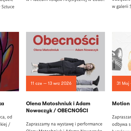
w
galerii
w Sztuce
11 cze — 13 wrz 2026
31 Maj 
ka
Olena Matoshniuk i Adam
Motion
Nowaczyk / OBECNOŚCI
ca, od
Zaprasza
Zapraszamy na wystawę i performance
kiej /
odbywa si
Oleny Matoshniuk i Adama Nowaczyka