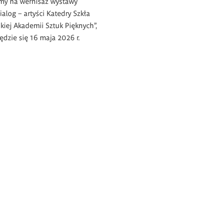
my na wernisaż wystawy
ialog – artyści Katedry Szkła
iej Akademii Sztuk Pięknych”,
ędzie się 16 maja 2026 r.