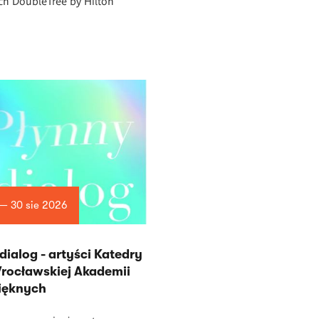
ch DoubleTree by Hilton
 — 30 sie 2026
dialog - artyści Katedry
rocławskiej Akademii
Pięknych