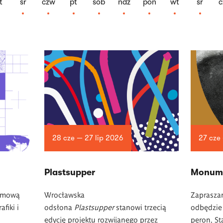
t
śr
czw
pt
sob
ndz
pon
wt
śr
c
28 cze — 27 lip 2026
27 cze
Plastsupper
Monum
lomową
Wrocławska
Zapraszam
fiki i
odsłona
Plastsupper
stanowi trzecią
odbędzie 
edycję projektu rozwijanego przez
peron, St