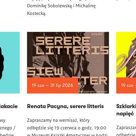
Dominikę Sobolewską i Michalinę
Kostecką.
19 cze — 31 lip 2026
19 cze
akacie
Renata Pacyna, serere litteris
­Szklark
napięć
awy
Zapraszamy na wernisaż, który
Zapraszam
cznego /
odbędzie się 19 czerwca o godz. 19:00
odbędzie 
dbędzie
w Muzeum Książki Artystycznej w Łodzi.