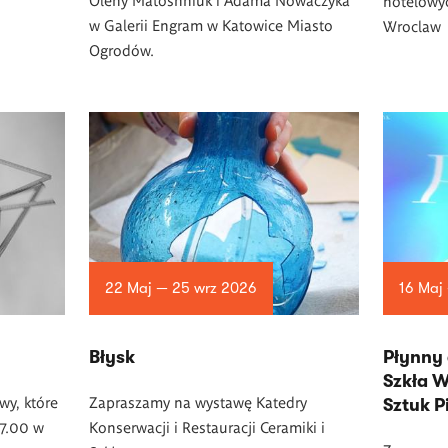
hotelowy
w Galerii Engram w Katowice Miasto
Wroclaw
Ogrodów.
22 Maj — 25 wrz 2026
16 Maj
Błysk
Płynny 
Szkła W
wy, które
Zapraszamy na wystawę Katedry
Sztuk 
17.00 w
Konserwacji i Restauracji Ceramiki i