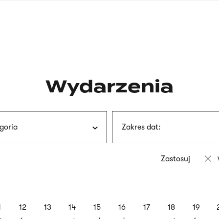
nagłówku
wersja
polska
Wydarzenia
goria
Zakres dat:
1
12
13
14
15
16
17
18
19