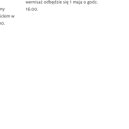
wernisaż odbędzie się 1 maja o godz.
nny
16:00.
ickim w
.00.