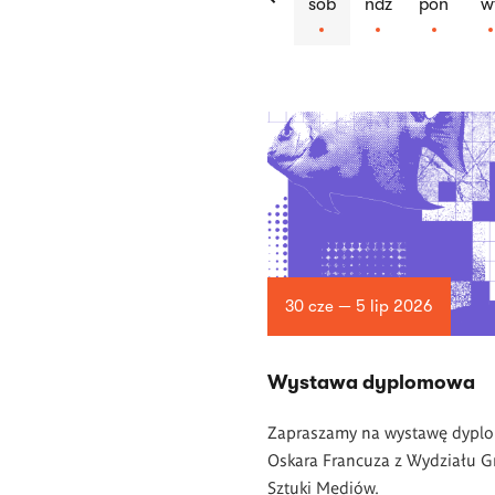
sob
ndz
pon
w
Lista
artykułów
30 cze — 5 lip 2026
Wystawa dyplomowa
Zapraszamy na wystawę dyp
Oskara Francuza z Wydziału Gra
Sztuki Mediów.