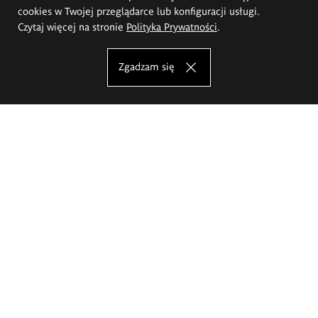
cookies w Twojej przeglądarce lub konfiguracji usługi.
Czytaj więcej na stronie
Polityka Prywatności
.
Zgadzam się
Akademia Sztuk Pięknych im.
Eugeniusza Gepperta we Wrocławiu
Oferta studiów
Wydział Architektury Wnętrz, Wzornictwa i Scenografii
Wydział Ceramiki i Szkła
Wydział Grafiki i Sztuki Mediów
Wydział Malarstwa i Rysunku