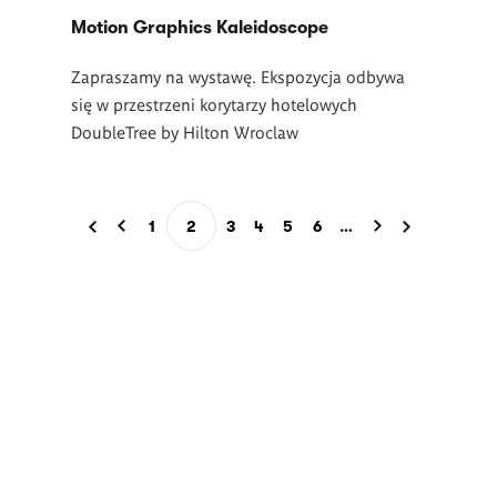
Motion Graphics Kaleidoscope
Zapraszamy na wystawę. Ekspozycja odbywa
się w przestrzeni korytarzy hotelowych
DoubleTree by Hilton Wroclaw
Stronicowanie
1
2
3
4
5
6
…
Page
Bieżąca
Page
Page
Page
Page
strona