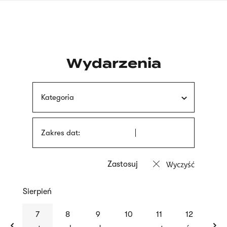
Przejdź
języka
do
migowego
treści
Wydarzenia
Kategoria
Zakres dat:
Wyczyść
Sierpień
previous
nex
7
8
9
10
11
12