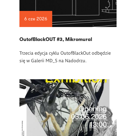
6 cze 2026
OutofBlackOUT #3, Mikromural
Trzecia edycja cyklu OutofBlackOut odbędzie
się w Galerii MD_S na Nadodrzu.