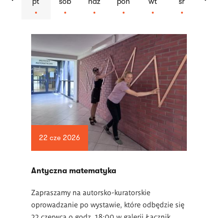
pt
sob
ndz
pon
wt
śr
Lista
artykułów
22 cze 2026
Antyczna matematyka
Zapraszamy na autorsko-kuratorskie
oprowadzanie po wystawie, które odbędzie się
22 czerwca o godz. 18:00 w galerii Łącznik