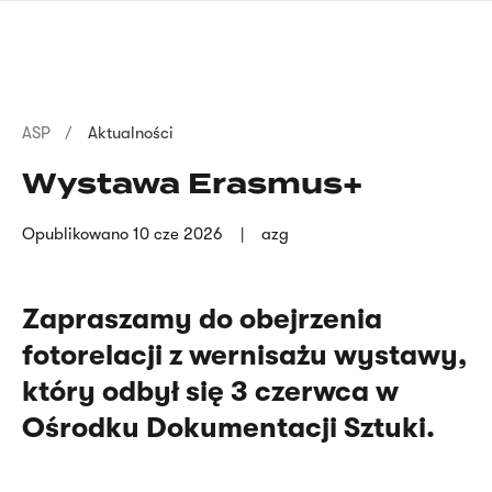
Przejdź
języka
do
migowego
treści
Ścieżka
ASP
Aktualności
nawigacyjna
Wystawa Erasmus+
Opublikowano
10 cze 2026
azg
Zapraszamy do obejrzenia
fotorelacji z wernisażu wystawy,
który odbył się 3 czerwca w
Ośrodku Dokumentacji Sztuki.