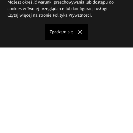
Możesz określić warunki przechowywania lub dostępu do
cookies w Twojej przeglądarce lub konfiguracji usługi.
Czytaj więcej na stronie
Polityka Prywatności
.
Zgadzam się
Akademia Sztuk Pięknych im.
Eugeniusza Gepperta we Wrocławiu
Oferta studiów
Wydział Architektury Wnętrz, Wzornictwa i Scenografii
Wydział Ceramiki i Szkła
Wydział Grafiki i Sztuki Mediów
Wydział Malarstwa i Rysunku