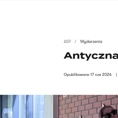
Przejdź
do
treści
Ścieżka
ASP
Wydarzenia
nawigacyjna
Antyczn
Opublikowano
17 cze 2026