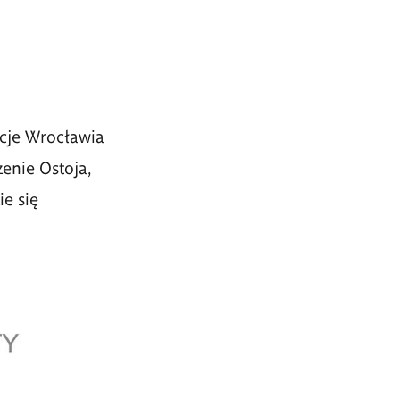
ucje Wrocławia
enie Ostoja,
e się