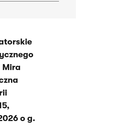
atorskie
tycznego
: Mira
yczna
ii
15,
2026 o g.