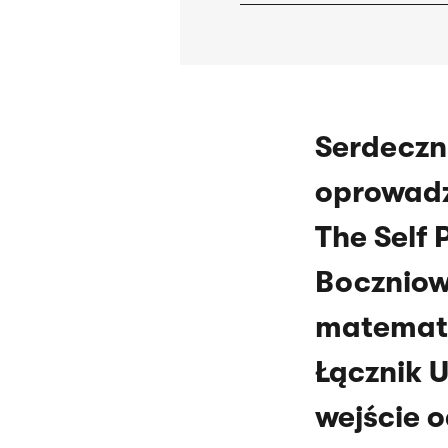
Serdeczn
oprowadz
The Self 
Boczniowi
matematyk
Łącznik U
wejście o