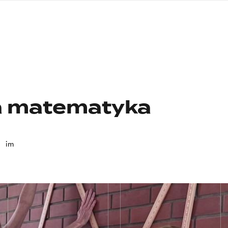
nagłówku
wersja
polska
a matematyka
im