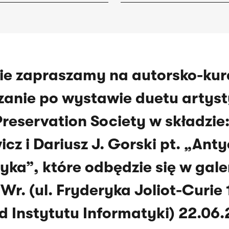
ie zapraszamy na autorsko-kur
anie po wystawie duetu artys
Preservation Society w składzie
cz i Dariusz J. Gorski pt. „Ant
a”, które odbędzie się w galer
Wr. (ul. Fryderyka Joliot-Curie 
d Instytutu Informatyki) 22.06.