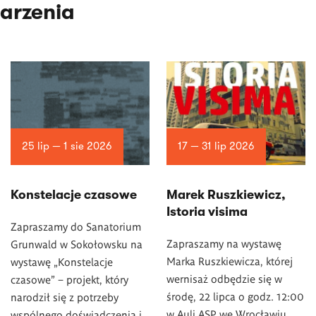
arzenia
25 lip — 1 sie 2026
17 — 31 lip 2026
Konstelacje czasowe
Marek Ruszkiewicz,
Istoria visima
Zapraszamy do Sanatorium
Zapraszamy na wystawę
Grunwald w Sokołowsku na
Marka Ruszkiewicza, której
wystawę „Konstelacje
wernisaż odbędzie się w
czasowe” – projekt, który
środę, 22 lipca o godz. 12:00
narodził się z potrzeby
w Auli ASP we Wrocławiu.
wspólnego doświadczenia i