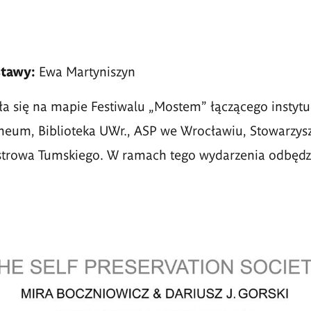
stawy:
Ewa Martyniszyn
a się na mapie Festiwalu „Mostem” łączącego instyt
lineum, Biblioteka UWr., ASP we Wrocławiu, Stowarzysz
strowa Tumskiego. W ramach tego wydarzenia odbędzi