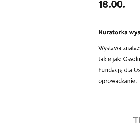
18.00.
Kuratorka wy
Wystawa znalazł
takie jak: Osso
Fundację dla O
oprowadzanie.