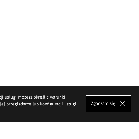
cji usług. Możesz określić warunki
Zgadzam się
j przeglądarce lub konfiguracji usługi.