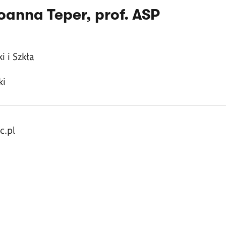
oanna Teper, prof. ASP
i i Szkła
ki
c.pl