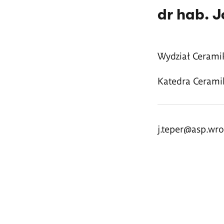
dr hab. J
Wydział Ceramik
Katedra Cerami
j.teper@asp.wro