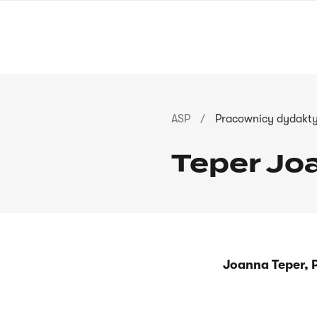
Przejdź
do
treści
Ścieżka
ASP
Pracownicy dydakty
nawigacyjna
Teper Jo
Joanna Teper, 