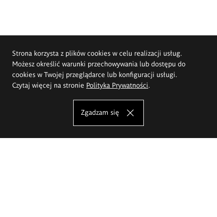
Strona korzysta z plików cookies w celu realizacji usług.
Możesz określić warunki przechowywania lub dostępu do
cookies w Twojej przeglądarce lub konfiguracji usługi.
Czytaj więcej na stronie
Polityka Prywatności
.
Zgadzam się
Akademia Sztuk Pięknych im.
Eugeniusza Gepperta we Wrocławiu
Oferta studiów