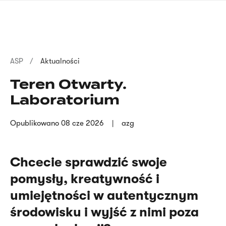
Przejdź
języka
do
migowego
treści
Ścieżka
ASP
Aktualności
nawigacyjna
Teren Otwarty.
Laboratorium
Opublikowano
08 cze 2026
azg
Chcecie sprawdzić swoje
pomysły, kreatywność i
umiejętności w autentycznym
środowisku i wyjść z nimi poza