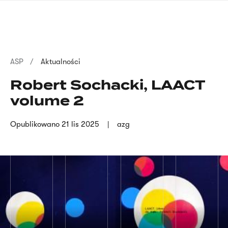
Przejdź
języka
do
migowego
treści
Ścieżka
ASP
Aktualności
nawigacyjna
Robert Sochacki, LAACT
volume 2
Opublikowano
21 lis 2025
azg