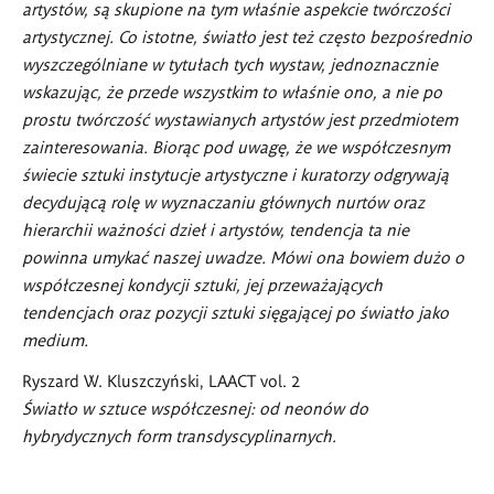
artyst
ó
w, są skupione na tym właśnie aspekcie tw
ó
rczości
artystycznej. Co istotne, światło jest też często bezpośrednio
wyszczeg
ó
lniane w tytułach tych wystaw, jednoznacznie
wskazując, że przede wszystkim to właśnie ono, a nie po
prostu tw
ó
rczość wystawianych artyst
ó
w jest przedmiotem
zainteresowania. Biorąc pod uwagę, że we współczesnym
świecie sztuki instytucje artystyczne i kuratorzy odgrywają
decydującą rolę w wyznaczaniu głównych nurt
ó
w oraz
hierarchii ważności dzieł i artyst
ó
w, tendencja ta nie
powinna umykać naszej uwadze. M
ó
wi ona bowiem dużo o
współczesnej kondycji sztuki, jej przeważających
tendencjach oraz pozycji sztuki sięgającej po światło jako
medium.
Ryszard W. Kluszczyński,
LAACT vol. 2
Światło w sztuce współczesnej: od neon
ó
w do
hybrydycznych form transdyscyplinarnych.