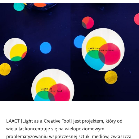
LAACT [Light as a Creative Tool] jest projektem, kt
ó
ry od
wielu lat koncentruje się na wielopoziomowym
problematyzowaniu współczesnej sztuki medi
ó
w, zwłaszcza