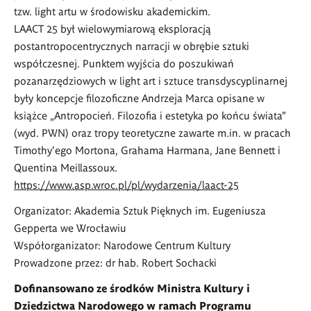
tzw. light artu w środowisku akademickim.
LAACT 25
był wielowymiarową eksploracją
postantropocentrycznych narracji w obrębie sztuki
współczesnej. Punktem wyjścia do poszukiwań
pozanarzędziowych w light art i sztuce transdyscyplinarnej
były koncepcje filozoficzne Andrzeja Marca opisane w
książce „Antropocień. Filozofia i estetyka po końcu świata”
(wyd. PWN) oraz tropy teoretyczne zawarte m.in. w pracach
Timothy
’
ego Mortona, Grahama Harmana, Jane Bennett i
Quentina Meillassoux.
https://www.asp.wroc.pl/pl/wydarzenia/laact-25
Organizator: Akademia Sztuk Pięknych im. Eugeniusza
Gepperta we Wrocławiu
Współorganizator: Narodowe Centrum Kultury
Prowadzone przez:
dr hab. Robert Sochacki
Dofinansowano ze środk
ó
w Ministra Kultury i
Dziedzictwa Narodowego w ramach Programu