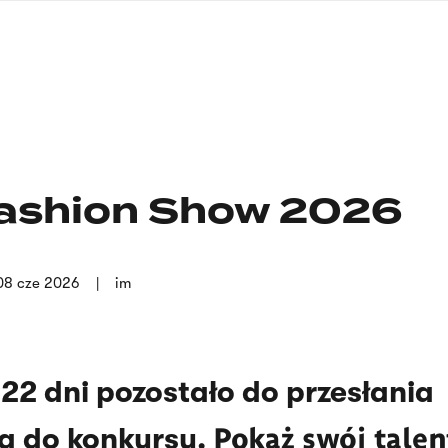
nagłówku
wersja
polska
ashion Show 2026
08 cze 2026
im
 22 dni pozostało do przesłania
Pokaż swój talent
ia do konkursu.