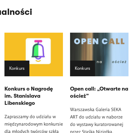
ualności
Konkurs
Konkurs
Konkurs o Nagrodę
Open call: „Otwarte na
im. Stanislava
oścież”
Libenskiego
Warszawska Galeria SEKA
Zapraszamy do udziału w
ART do udziału w naborze
międzynarodowym konkursie
do wystawy kuratorowanej
dla młodych twórców szkła
przez Staśka Niziołka.