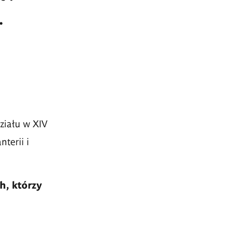
.
działu w XIV
terii i
h, którzy