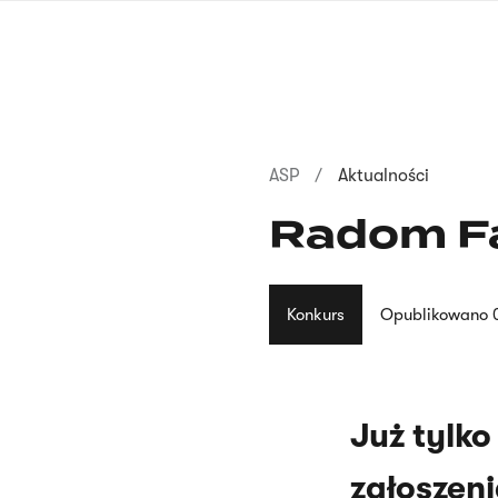
Przejdź
do
treści
Ścieżka
ASP
Aktualności
nawigacyjna
Radom F
Konkurs
Opublikowano
Już tylko
zgłoszen