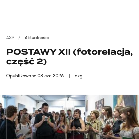
Przejdź
języka
do
migowego
treści
Ścieżka
ASP
Aktualności
nawigacyjna
POSTAWY XII (fotorelacja,
część 2)
Opublikowano
08 cze 2026
azg