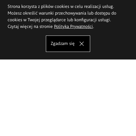
Strona korzysta z plików cookies w celu realizacji usług.
Możesz określić warunki przechowywania lub dostępu do
cookies w Twojej przeglądarce lub konfiguracji usługi.
Czytaj więcej na stronie
Polityka Prywatności
.
Zgadzam się
Akademia Sztuk Pięknych im.
Eugeniusza Gepperta we Wrocławiu
Oferta studiów
Wydział Architektury Wnętrz, Wzornictwa i Scenografii
Wydział Ceramiki i Szkła
Wydział Grafiki i Sztuki Mediów