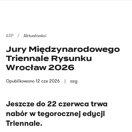
Przejdź
języka
do
migowego
treści
Ścieżka
ASP
Aktualności
nawigacyjna
Jury Międzynarodowego
Triennale Rysunku
Wrocław 2026
Opublikowano
12 cze 2026
azg
Jeszcze do 22 czerwca trwa
nabór w tegorocznej edycji
Triennale.