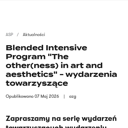
Przejdź
języka
do
migowego
treści
Ścieżka
ASP
Aktualności
nawigacyjna
Blended Intensive
Program "The
other(ness) in art and
aesthetics" - wydarzenia
towarzyszące
Opublikowano
07 Maj 2026
azg
Zapraszamy na serię wydarzeń
towarzyszących wydarzeniu