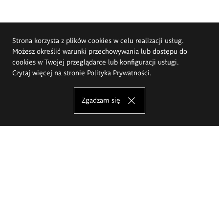
Strona korzysta z plików cookies w celu realizacji usług.
Możesz określić warunki przechowywania lub dostępu do
cookies w Twojej przeglądarce lub konfiguracji usługi.
Czytaj więcej na stronie
Polityka Prywatności
.
Zgadzam się
Akademia Sztuk Pięknych im.
Eugeniusza Gepperta we Wrocławiu
Oferta studiów
Wydział Architektury Wnętrz, Wzornictwa i Scenografii