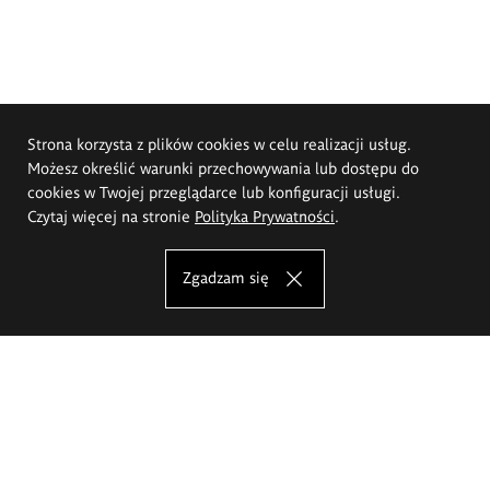
Strona korzysta z plików cookies w celu realizacji usług.
Możesz określić warunki przechowywania lub dostępu do
cookies w Twojej przeglądarce lub konfiguracji usługi.
Czytaj więcej na stronie
Polityka Prywatności
.
Zgadzam się
Akademia Sztuk Pięknych im.
Eugeniusza Gepperta we Wrocławiu