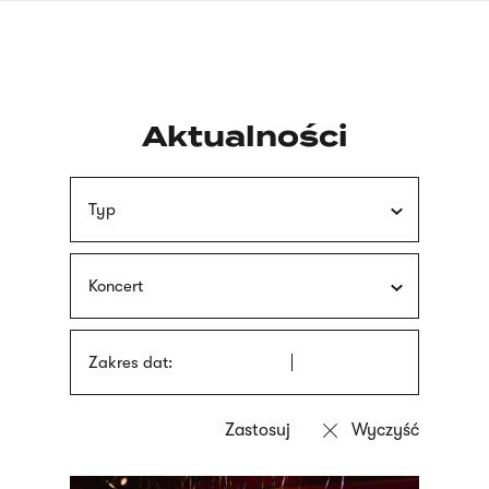
Przejdź
języka
do
migowego
treści
Aktualności
Typ
Koncert
Zakres dat: